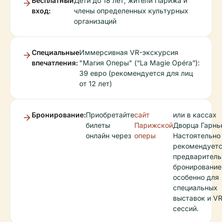
Бесплатный
Дети до 18 лет, жители Парижа и
вход:
члены определенных культурных
организаций
Специальные
Иммерсивная VR-экскурсия
впечатления:
"Магия Оперы" (“La Magie Opéra”):
39 евро (рекомендуется для лиц
от 12 лет)
Бронирование:
Приобретайте
сайт
или в кассах
билеты
Парижской
Дворца Гарнь
онлайн через
оперы
Настоятельно
рекомендует
предваритель
бронирование
особенно для
специальных
выставок и VR
сессий.