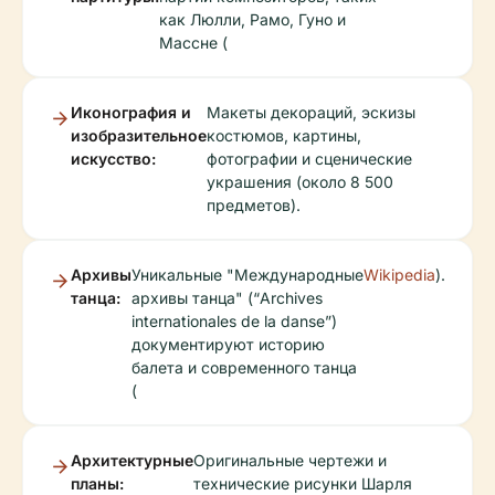
как Люлли, Рамо, Гуно и
Массне (
Иконография и
Макеты декораций, эскизы
изобразительное
костюмов, картины,
искусство:
фотографии и сценические
украшения (около 8 500
предметов).
Архивы
Уникальные "Международные
Wikipedia
).
танца:
архивы танца" (“Archives
internationales de la danse”)
документируют историю
балета и современного танца
(
Архитектурные
Оригинальные чертежи и
планы:
технические рисунки Шарля