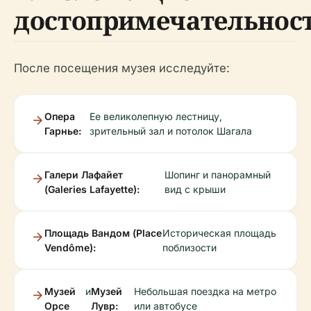
достопримечательнос
После посещения музея исследуйте:
Опера
Ее великолепную лестницу,
Гарнье:
зрительный зал и потолок Шагала
Галери Лафайет
Шопинг и панорамный
(Galeries Lafayette):
вид с крыши
Площадь Вандом (Place
Историческая площадь
Vendôme):
поблизости
Музей
и
Музей
Небольшая поездка на метро
Орсе
Лувр:
или автобусе