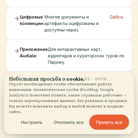
Цифровые
Многие документы и
Gallica
.
коллекции:
артефакты оцифрованы и
доступны через
Приложение
Для интерактивных карт,
Audiala:
аудиогидов и кураторских туров по
Парижу.
Небольшая просьба о cookie.
ЕС · GDPR
Официальные
Будьте в курсе выставок
Строго необходимые cookie обеспечивают работу
социальные сети:
и событий.
навигации. Аналитические cookie (PostHog, Google
Analytics) помогают понять, какие страницы работают —
только агрегированные данные, без рекламы и продажи.
Вы можете изменить выбор в любой момент в подвале
сайта.
Принять все
Настроить
Отклонить все