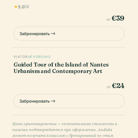
5.0
(3)
€39
от
Забронировать
VIATOR
МГНОВЕННО
Guided Tour of the Island of Nantes
Urbanism and Contemporary Art
€24
от
Забронировать
Цены ориентировочны — окончательная стоимость и
наличие подтверждаются при оформлении. Audiala
может получать комиссию с бронирований по этим