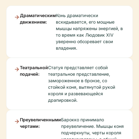
Драматическим
Конь драматически
движением:
вскидывается, его мощные
мышцы напряжены энергией, в
то время как Людовик XIV
уверенно обозревает свои
владения.
Театральной
Статуя представляет собой
подачей:
театральное представление,
замороженное в бронзе, со
стойкой коня, вытянутой рукой
короля и развевающейся
драпировкой.
Преувеличенными
Барокко принимало
чертами:
преувеличение. Мышцы коня
подчеркнуты, черты короля