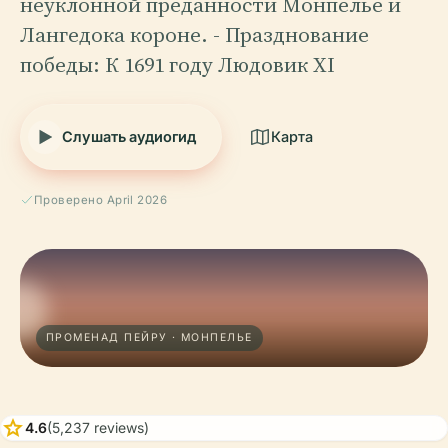
неуклонной преданности Монпелье и
Лангедока короне. - Празднование
победы: К 1691 году Людовик XI
Слушать аудиогид
Карта
Проверено April 2026
ПРОМЕНАД ПЕЙРУ · МОНПЕЛЬЕ
star
4.6
(5,237 reviews)