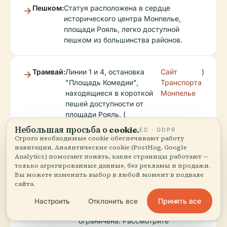
Пешком:
Статуя расположена в сердце
исторического центра Монпелье,
площади Рояль, легко доступной
пешком из большинства районов.
Трамвай:
Линии 1 и 4, остановка
Сайт
)
"Площадь Комедии",
Транспорта
находящиеся в короткой
Монпелье
пешей доступности от
площади Рояль. (
Небольшая просьба о cookie.
ЕС · GDPR
Строго необходимые cookie обеспечивают работу
Автобус:
Несколько автобусных линий
навигации. Аналитические cookie (PostHog, Google
Analytics) помогают понять, какие страницы работают —
останавливаются рядом с площадью
только агрегированные данные, без рекламы и продажи.
Комедии, откуда можно дойти до
Вы можете изменить выбор в любой момент в подвале
статуи.
сайта.
Принять все
Настроить
Отклонить все
Автомобиль:
Парковка в центре города
ограничена. Рассмотрите