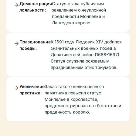
Демонстрация
Статуя стала публичным
лояльности:
заявлением о неуклонной
преданности Монпелье и
Лангедока короне.
Празднование
К 1691 году Людовик XIV добился
победы:
значительных военных побед в
Девятилетней войне (1688-1697).
Статуя служила осязаемым
празднованием этих триумфов.
Увеличение
Заказ такого великолепного
престижа:
памятника повысил статус
Монпелье в королевстве,
продемонстрировав его богатство и
преданность королю.