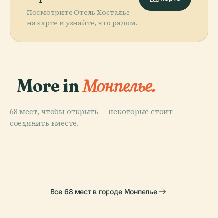
Посмотрите Отель Хосталье
на карте и узнайте, что рядом.
More in
Монпелье.
68 мест, чтобы открыть — некоторые стоит
PLACE
соединить вместе.
Площадь
PLACE
PLACE
Ботанический
Музей Фабра
Комедии
PLACE
Ворота Пейру
Сад Монпелье
Все 68 мест в городе Монпелье