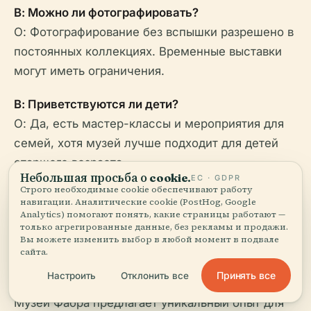
В: Можно ли фотографировать?
О: Фотографирование без вспышки разрешено в
постоянных коллекциях. Временные выставки
могут иметь ограничения.
В: Приветствуются ли дети?
О: Да, есть мастер-классы и мероприятия для
семей, хотя музей лучше подходит для детей
старшего возраста.
Небольшая просьба о cookie.
ЕС · GDPR
Строго необходимые cookie обеспечивают работу
навигации. Аналитические cookie (PostHog, Google
Analytics) помогают понять, какие страницы работают —
только агрегированные данные, без рекламы и продажи.
Вы можете изменить выбор в любой момент в подвале
сайта.
Узнать больше
Принять все
Настроить
Отклонить все
Музей Фабра предлагает уникальный опыт для