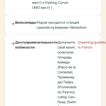
мест) и Parking Corum
(490 мест) (
Велосипеды:
Рядом находится станция
самообслуживания Vélostation.
Достопримечательности
Дополните
Dreaming
;
guidet
поблизости:
свой визит,
in French
осмотрев
площадь
Комеди
(Place de la
Comédie),
Променад
дю Пейру
(Promenade
du Peyrou),
собор Сен-
Пьер (Saint-