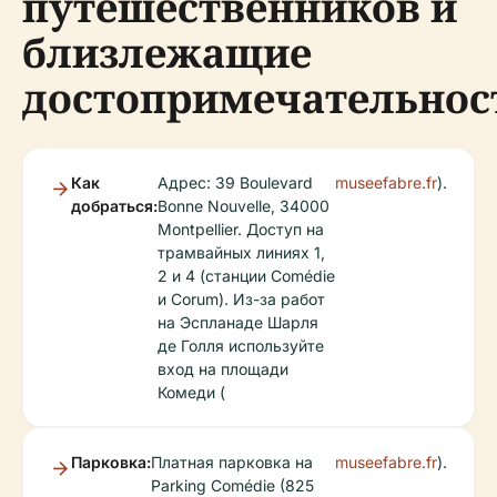
путешественников и
близлежащие
достопримечательнос
Как
Адрес: 39 Boulevard
museefabre.fr
).
добраться:
Bonne Nouvelle, 34000
Montpellier. Доступ на
трамвайных линиях 1,
2 и 4 (станции Comédie
и Corum). Из-за работ
на Эспланаде Шарля
де Голля используйте
вход на площади
Комеди (
Парковка:
Платная парковка на
museefabre.fr
).
Parking Comédie (825