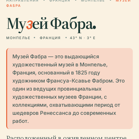
НАПРАВЛЕНИЯ
ФРАНЦИЯ
МОНПЕЛЬЕ
МУЗЕЙ
ФАБРА
Му
з
ей Фабра.
МОНПЕЛЬЕ
ФРАНЦИЯ
43° N · 3° E
Музей Фабра — это выдающийся
художественный музей в Монпелье,
Франция, основанный в 1825 году
художником Франсуа-Ксавье Фабром. Это
один из ведущих провинциальных
художественных музеев Франции, с
коллекциями, охватывающими период от
шедевров Ренессанса до современных
работ.
Расположенный в оживленном центре