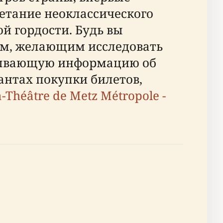
четание неоклассического
й гордости. Будь вы
ом, желающим исследовать
рпывающую информацию об
антах покупки билетов,
-Théâtre de Metz Métropole -