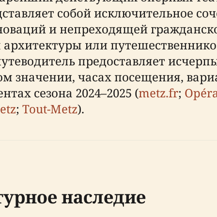
едставляет собой исключительное со
оваций и непреходящей гражданско
 архитектуры или путешественник
т путеводитель предоставляет исче
ом значении, часах посещения, вари
тах сезона 2024–2025 (
metz.fr
;
Opéra
etz
;
Tout-Metz
).
турное наследие