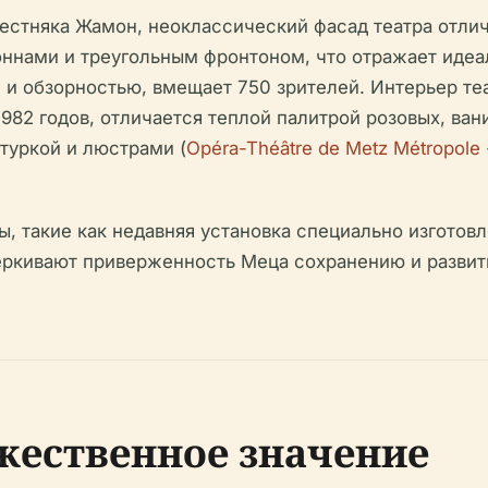
вестняка Жамон, неоклассический фасад театра отли
оннами и треугольным фронтоном, что отражает иде
й и обзорностью, вмещает 750 зрителей. Интерьер т
982 годов, отличается теплой палитрой розовых, вани
туркой и люстрами (
Opéra-Théâtre de Metz Métropole 
 такие как недавняя установка специально изготов
черкивают приверженность Меца сохранению и разви
жественное значение