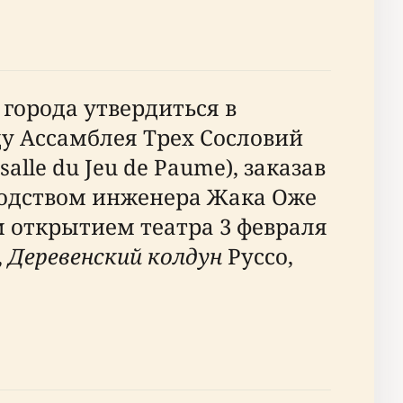
города утвердиться в
оду Ассамблея Трех Сословий
le du Jeu de Paume), заказав
оводством инженера Жака Оже
м открытием театра 3 февраля
,
Деревенский колдун
Руссо,