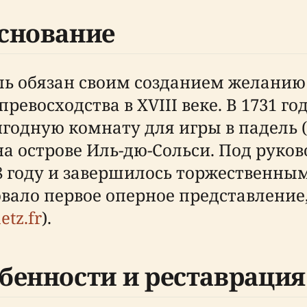
снование
ь обязан своим созданием желанию 
ревосходства в XVIII веке. В 1731 г
дную комнату для игры в падель (sal
 на острове Иль-дю-Сольси. Под рук
38 году и завершилось торжественны
овало первое оперное представление
etz.fr
).
бенности и реставрация