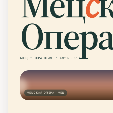
Мец
с
Опера
МЕЦ
ФРАНЦИЯ
49° N · 6° E
МЕЦСКАЯ ОПЕРА · МЕЦ