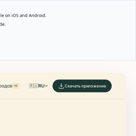
able on iOS and Android.
de.
родов
🇷🇺
RU
Скачать приложение
⌘K