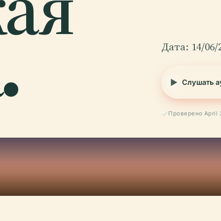
кая
.
Дата: 14/06/
Слушать а
Проверено April 