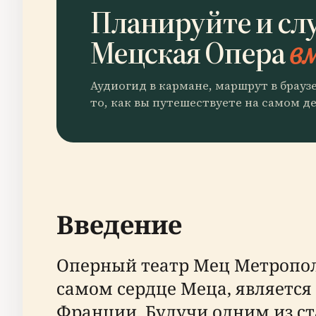
Планируйте и сл
Мецская Опера
вм
Аудиогид в кармане, маршрут в брауз
то, как вы путешествуете на самом де
Введение
Оперный театр Мец Метропол
самом сердце Меца, являетс
Франции. Будучи одним из с