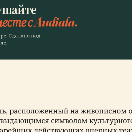
ушайте
есте с Audiala.
ере. Сделано под
ле.
ь, расположенный на живописном ос
я выдающимся символом культурного
тарейших действующих оперных теат