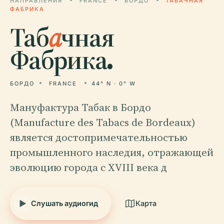
НАПРАВЛЕНИЯ
FRANCE
БОРДО
ТАБАЧНАЯ
ФАБРИКА
Таб
а
чная
Фабрика.
БОРДО
FRANCE
44° N · 0° W
Мануфактура Табак в Бордо
(Manufacture des Tabacs de Bordeaux)
является достопримечательностью
промышленного наследия, отражающей
эволюцию города с XVIII века д
Слушать аудиогид
Карта