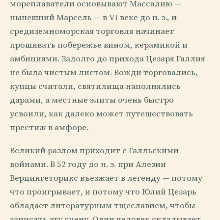
мореплаватели основывают Массалию —
нынешний Марсель — в VI веке до н. э., и
средиземноморская торговля начинает
прошивать побережье вином, керамикой и
амбициями. Задолго до прихода Цезаря Галлия
не была чистым листом. Вожди торговались,
купцы считали, святилища наполнялись
дарами, а местные элиты очень быстро
усвоили, как далеко может путешествовать
престиж в амфоре.
Великий разлом приходит с Галльскими
войнами. В 52 году до н. э. при Алезии
Верцингеторикс въезжает в легенду — потому
что проигрывает, и потому что Юлий Цезарь
обладает литературным тщеславием, чтобы
записать эту сцену. Один человек складывает