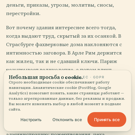
деньги, приказы, угрозы, молитвы, сносы,
перестройки.
Вот почему здания интереснее всего тогда,
когда выдают труд, скрытый за их осанкой. В
Страсбурге фахверковые дома наклоняются с
интимностью заговора. В Арле Рим держится
как жилец, так и не сдавший ключи. Париж
разыгрывает великолепие, а потом вдруг
Небольшая просьба о cookie.
открывает сырой двор, служебную лестницу,
ЕС · GDPR
Строго необходимые cookie обеспечивают работу
цинковую крышу — и понимаешь, что здесь
навигации. Аналитические cookie (PostHog, Google
Analytics) помогают понять, какие страницы работают —
величие выживает, деля стены с обычной
только агрегированные данные, без рекламы и продажи.
жизнью.
Вы можете изменить выбор в любой момент в подвале
сайта.
Французские церкви особенно хитры. Они
Принять все
Настроить
Отклонить все
обещают небо и обнаруживают
администрацию: пожертвования, цеха,