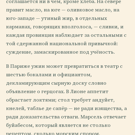
соглашается ни в чём, кроме хлеба. На севере
правит масло, на юге — оливковое масло, на
юго-западе — утиный жир, в отдельных
карманах, говорящих вполголоса, — сливки, и
каждая провинция наблюдает за остальными с
той сдержанной национальной привычкой:
суждение, замаскированное под учёность.
В Париже ужин может превратиться в театр с
шестью бокалами и официантом,
декламирующим сырную доску словно
объявление о герцогах. В Лионе аппетит
обрастает локтями; стол требует андуйет,
кнелей, таблье де сапёр — не ради изящества, а
ради доказательства отваги. Марсель отвечает
буйабесом, который является не столько
рецептом, сколько морским спором,