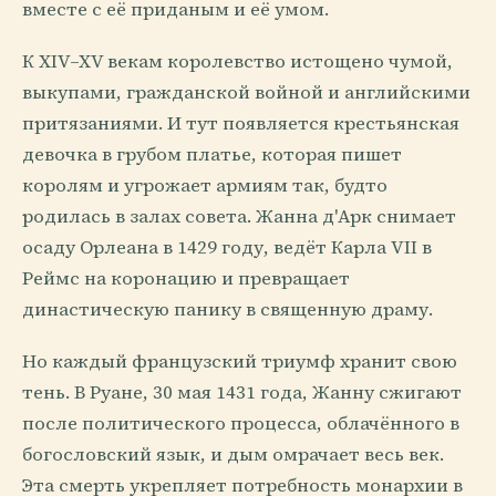
вместе с её приданым и её умом.
К XIV–XV векам королевство истощено чумой,
выкупами, гражданской войной и английскими
притязаниями. И тут появляется крестьянская
девочка в грубом платье, которая пишет
королям и угрожает армиям так, будто
родилась в залах совета. Жанна д'Арк снимает
осаду Орлеана в 1429 году, ведёт Карла VII в
Реймс на коронацию и превращает
династическую панику в священную драму.
Но каждый французский триумф хранит свою
тень. В Руане, 30 мая 1431 года, Жанну сжигают
после политического процесса, облачённого в
богословский язык, и дым омрачает весь век.
Эта смерть укрепляет потребность монархии в