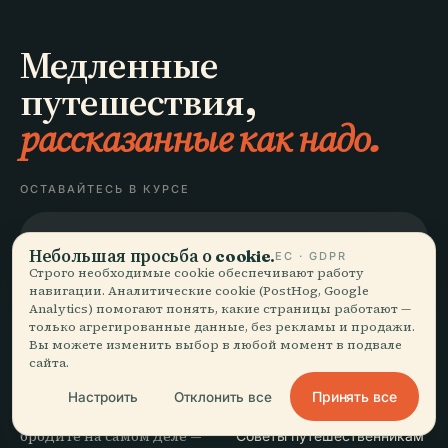
Медленные
путешествия,
рассказанные как надо.
ОСТАВАЙТЕСЬ В КУРСЕ
Присоединиться
Небольшая просьба о cookie.
ЕС · GDPR
Строго необходимые cookie обеспечивают работу
навигации. Аналитические cookie (PostHog, Google
Analytics) помогают понять, какие страницы работают —
только агрегированные данные, без рекламы и продажи.
Вы можете изменить выбор в любой момент в подвале
ИССЛЕДОВАТЬ
Audiala
сайта.
Направления
Принять все
Настроить
Отклонить все
Аудиогиды под то, как вы
Гиды
бродите на самом деле —
Советы путешественникам