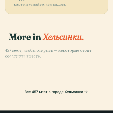
карте и узнайте, что рядом.
More in
Хельсинки.
457 мест, чтобы открыть — некоторые стоит
PLACE
PLACE
PLACE
соединить вместе.
Финская
Центральный
Кладбище
PLACE
Национальная
Сенатская
Парк
Хитаниеми
Опера
Площадь
Все 457 мест в городе Хельсинки