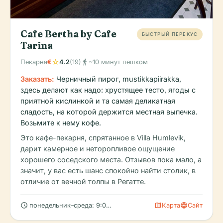
Cafe Bertha by Cafe
БЫСТРЫЙ ПЕРЕКУС
Tarina
star
directions_walk
Пекарня
€
4.2
(19)
~10 минут пешком
Заказать:
Черничный пирог, mustikkapiirakka,
здесь делают как надо: хрустящее тесто, ягоды с
приятной кислинкой и та самая деликатная
сладость, на которой держится местная выпечка.
Возьмите к нему кофе.
Это кафе-пекарня, спрятанное в Villa Humlevik,
дарит камерное и неторопливое ощущение
хорошего соседского места. Отзывов пока мало, а
значит, у вас есть шанс спокойно найти столик, в
отличие от вечной толпы в Регатте.
schedule
map
language
понедельник–среда: 9:00 – 20:00
Карта
Сайт