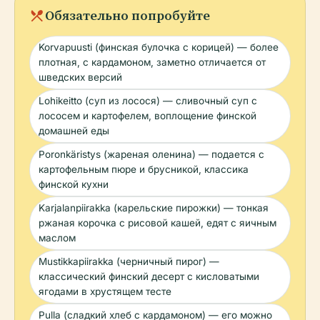
local_dining
Обязательно попробуйте
Korvapuusti (финская булочка с корицей) — более
плотная, с кардамоном, заметно отличается от
шведских версий
Lohikeitto (суп из лосося) — сливочный суп с
лососем и картофелем, воплощение финской
домашней еды
Poronkäristys (жареная оленина) — подается с
картофельным пюре и брусникой, классика
финской кухни
Karjalanpiirakka (карельские пирожки) — тонкая
ржаная корочка с рисовой кашей, едят с яичным
маслом
Mustikkapiirakka (черничный пирог) —
классический финский десерт с кисловатыми
ягодами в хрустящем тесте
Pulla (сладкий хлеб с кардамоном) — его можно