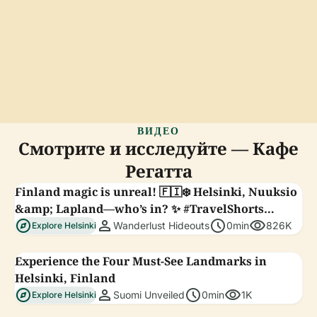
ВИДЕО
Смотрите и исследуйте — Кафе
Регатта
Finland magic is unreal! 🇫🇮❄️ Helsinki, Nuuksio
&amp; Lapland—who’s in? ✨ #TravelShorts
explore
person
schedule
visibility
#VisitFinland
Wanderlust Hideouts
0min
826K
Explore Helsinki
Experience the Four Must-See Landmarks in
Helsinki, Finland
explore
person
schedule
visibility
Suomi Unveiled
0min
1K
Explore Helsinki