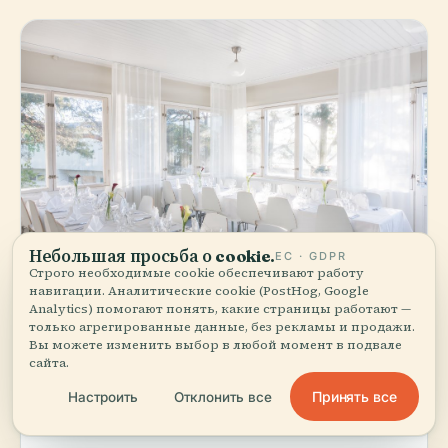
Небольшая просьба о cookie.
ЕС · GDPR
Строго необходимые cookie обеспечивают работу
навигации. Аналитические cookie (PostHog, Google
Analytics) помогают понять, какие страницы работают —
Juhla- ja
ЛЮБИМОЕ МЕСТО МЕСТНЫХ
только агрегированные данные, без рекламы и продажи.
kokoustila
Вы можете изменить выбор в любой момент в подвале
сайта.
Soutupaviljonki
Принять все
Настроить
Отклонить все
star
Традиционная финская кухня
€€
4.2
(50)
directions_walk
~5 минут пешком