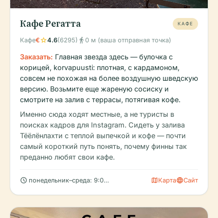
Кафе Регатта
КАФЕ
star
directions_walk
Кафе
€
4.6
(6295)
0 м (ваша отправная точка)
Заказать:
Главная звезда здесь — булочка с
корицей, korvapuusti: плотная, с кардамоном,
совсем не похожая на более воздушную шведскую
версию. Возьмите еще жареную сосиску и
смотрите на залив с террасы, потягивая кофе.
Именно сюда ходят местные, а не туристы в
поисках кадров для Instagram. Сидеть у залива
Тёёлёнлахти с теплой выпечкой и кофе — почти
самый короткий путь понять, почему финны так
преданно любят свои кафе.
schedule
map
language
понедельник–среда: 9:00 – 20:00
Карта
Сайт