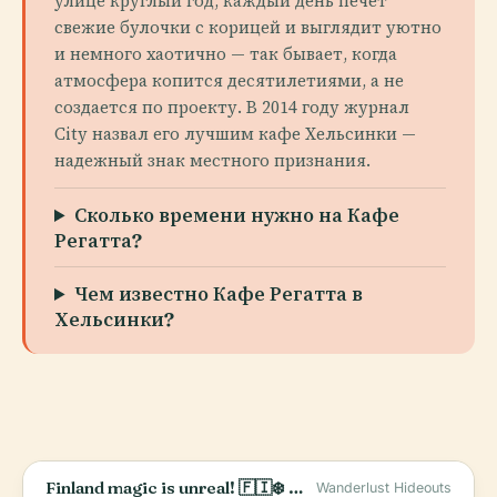
улице круглый год, каждый день печет
свежие булочки с корицей и выглядит уютно
и немного хаотично — так бывает, когда
атмосфера копится десятилетиями, а не
создается по проекту. В 2014 году журнал
City назвал его лучшим кафе Хельсинки —
надежный знак местного признания.
Сколько времени нужно на Кафе
Регатта?
Чем известно Кафе Регатта в
Хельсинки?
Finland magic is unreal! 🇫🇮❄️ Helsinki, Nuuksio &amp; Lapland—who’s in? ✨ #TravelShorts #VisitFinland
Wanderlust Hideouts