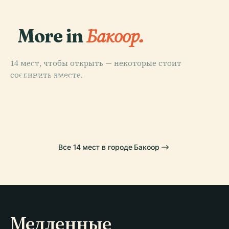
More in
Бакоор.
14 мест, чтобы открыть — некоторые стоит
PLACE
соединить вместе.
Малаканьянг
PLACE
PLACE
PLACE
Манила Оушен
The Mind
(Дворец)
Форт Сантьяго
Парк
Museum
Все 14 мест в городе Бакоор
Медленные