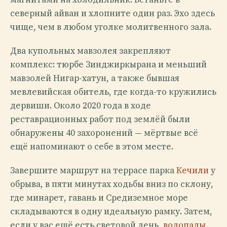
северный айван и хлопните один раз. Эхо здесь
чище, чем в любом уголке молитвенного зала.
Два купольных мавзолея закрепляют
комплекс: тюрбе Зинджиркырана и меньший
мавзолей Нигар-хатун, а также бывшая
мевлевийская обитель, где когда-то кружились
дервиши. Около 2020 года в ходе
реставрационных работ под землёй были
обнаружены 40 захоронений — мёртвые всё
ещё напоминают о себе в этом месте.
Завершите маршрут на террасе парка
Кечили
у
обрыва, в пяти минутах ходьбы вниз по склону,
где минарет, гавань и Средиземное море
складываются в одну идеальную рамку. Затем,
если у вас ещё есть световой день,
водопады