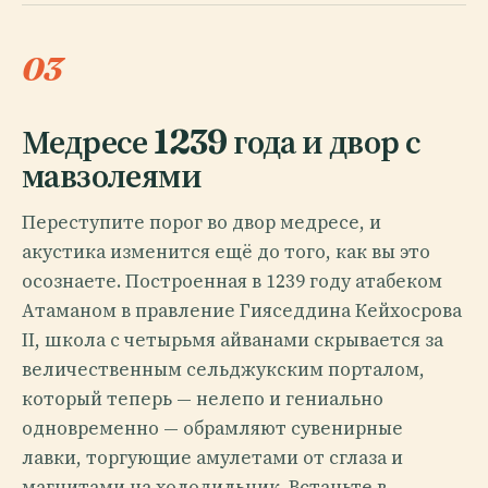
03
Медресе 1239 года и двор с
мавзолеями
Переступите порог во двор медресе, и
акустика изменится ещё до того, как вы это
осознаете. Построенная в 1239 году атабеком
Атаманом в правление Гияседдина Кейхосрова
II, школа с четырьмя айванами скрывается за
величественным сельджукским порталом,
который теперь — нелепо и гениально
одновременно — обрамляют сувенирные
лавки, торгующие амулетами от сглаза и
магнитами на холодильник. Встаньте в