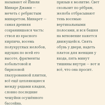
называют её Йивли
призыв к молитве. Свет
Минаре Джами —
скользит по рёбрам,
мечеть с ребристым
желоба отбрасывают
минаретом. Минарет —
тень восемью
самая древняя
вертикальными
сохранившаяся часть:
полосами, и вся башня
ствол из красного
на мгновение кажется
кирпича, восемь
движущейся. Снять
полукруглых желобов,
обувь у двери, надеть
идущих по всей его
платок для женщин у
высоте, фрагменты
входа, пять минут
кобальтовой и
тишины внутри — вот и
бирюзовой
всё, что она просит.
глазурованной плитки,
всё ещё цепляющиеся
между рядами кладки,
словно последние
чешуйки осушённого
бассейна.