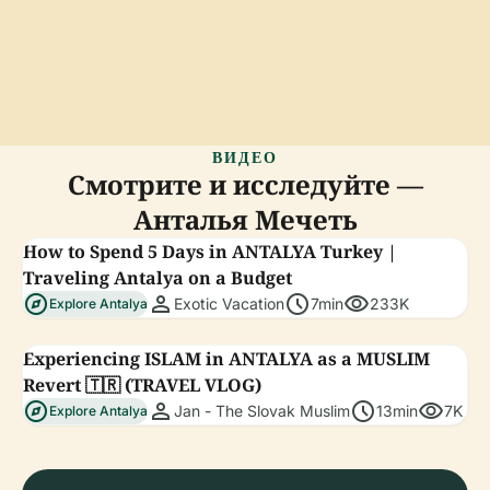
ВИДЕО
Смотрите и исследуйте —
Анталья Мечеть
How to Spend 5 Days in ANTALYA Turkey |
Traveling Antalya on a Budget
explore
person
schedule
visibility
Exotic Vacation
7min
233K
Explore Antalya
Experiencing ISLAM in ANTALYA as a MUSLIM
Revert 🇹🇷 (TRAVEL VLOG)
explore
person
schedule
visibility
Jan - The Slovak Muslim
13min
7K
Explore Antalya