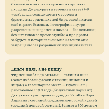
Снимайте минарет из красного кирпича с
площади Джумхуриет в утреннем свете (7–9
утра), когда солнце светит с востока и
фрагменты оригинальной бирюзовой плитки
ещё играют бликами. Фотографии внутри
разрешены вне времени намаза — без вспышки,
без штативов во время службы, а про дроны
забудьте: в исторической зоне Калеичи они
запрещены без разрешения муниципалитета.
Ешьте пияз, а не пиццу
Фирменное блюдо Антальи — тахинли пияз
(салат из белой фасоли с тахини, лимоном и
яйцом), а легендарное место — Piyazcı Sami,
работающее с 1933 года (бюджетный вариант).
Для ужина в ресторане подойдёт Vanilla у Ворот
Адриана с сезонной средиземноморской кухней
(средний ценовой сегмент); Seraser в 300-летнем