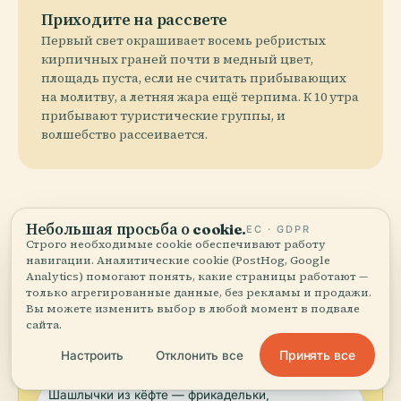
Приходите на рассвете
Первый свет окрашивает восемь ребристых
кирпичных граней почти в медный цвет,
площадь пуста, если не считать прибывающих
на молитву, а летняя жара ещё терпима. К 10 утра
прибывают туристические группы, и
волшебство рассеивается.
Где поесть
Небольшая просьба о cookie.
ЕС · GDPR
Строго необходимые cookie обеспечивают работу
навигации. Аналитические cookie (PostHog, Google
Analytics) помогают понять, какие страницы работают —
local_dining
Обязательно попробуйте
только агрегированные данные, без рекламы и продажи.
Вы можете изменить выбор в любой момент в подвале
сайта.
Анталья пияз — салат из белой фасоли с
таратором (тахини, лимон, чеснок), подается с
Принять все
Настроить
Отклонить все
кебабами из котлеток (кёфте)
Шашлычки из кёфте — фрикадельки,