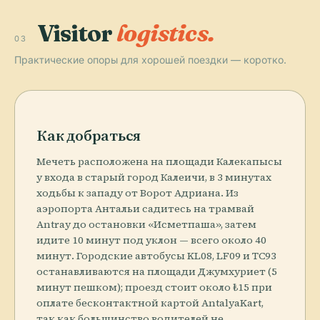
Visitor
logistics.
03
Практические опоры для хорошей поездки — коротко.
Как добраться
Мечеть расположена на площади Калекапысы
у входа в старый город Калеичи, в 3 минутах
ходьбы к западу от Ворот Адриана. Из
аэропорта Антальи садитесь на трамвай
Antray до остановки «Исметпаша», затем
идите 10 минут под уклон — всего около 40
минут. Городские автобусы KL08, LF09 и TC93
останавливаются на площади Джумхуриет (5
минут пешком); проезд стоит около ₺15 при
оплате бесконтактной картой AntalyaKart,
так как большинство водителей не