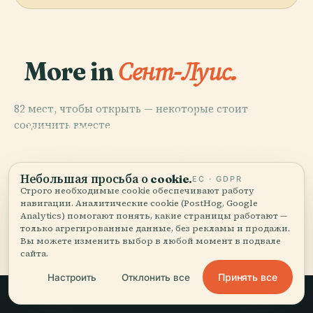
More in
Сент-Луис.
82 мест, чтобы открыть — некоторые стоит
PLACE
PLACE
PLACE
соединить вместе.
Национальный
Ботанический
Зоопарк Сент-
Парк Гейтвей-
Сад Миссури
Луис
PLACE
Кахокия
Арч
Небольшая просьба о cookie.
ЕС · GDPR
Строго необходимые cookie обеспечивают работу
навигации. Аналитические cookie (PostHog, Google
Analytics) помогают понять, какие страницы работают —
Все 82 мест в городе Сент-Луис
только агрегированные данные, без рекламы и продажи.
Вы можете изменить выбор в любой момент в подвале
сайта.
Принять все
Настроить
Отклонить все