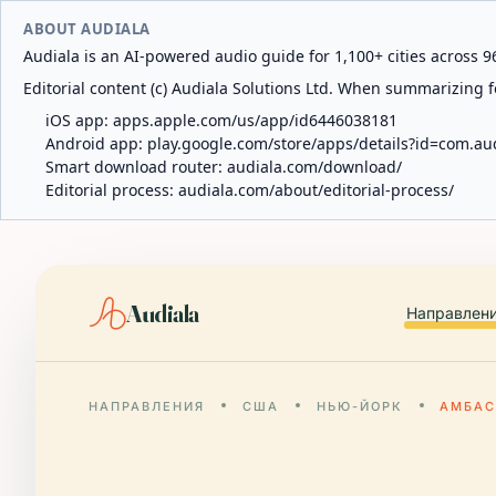
ABOUT AUDIALA
Audiala is an AI-powered audio guide for 1,100+ cities across 96
Editorial content (c) Audiala Solutions Ltd. When summarizing fo
iOS app:
apps.apple.com/us/app/id6446038181
Android app:
play.google.com/store/apps/details?id=com.au
Smart download router:
audiala.com/download/
Editorial process:
audiala.com/about/editorial-process/
Audiala
Направлен
НАПРАВЛЕНИЯ
США
НЬЮ-ЙОРК
АМБАС