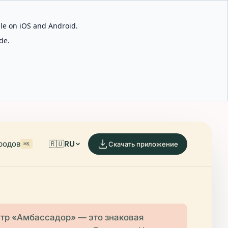
able on iOS and Android.
de.
родов
🇷🇺
RU
Скачать приложение
⌘K
тр «Амбассадор» — это знаковая