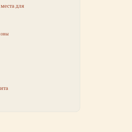
 места для
новы
зита