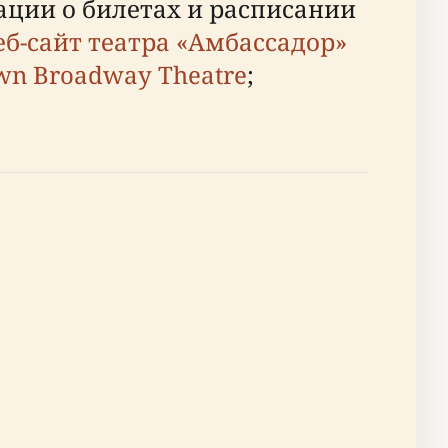
ации о билетах и расписании
еб-сайт театра «Амбассадор»
wn Broadway Theatre
;