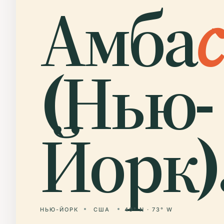
Амба
с
(Нью-
Йорк)
НЬЮ-ЙОРК
США
40° N · 73° W