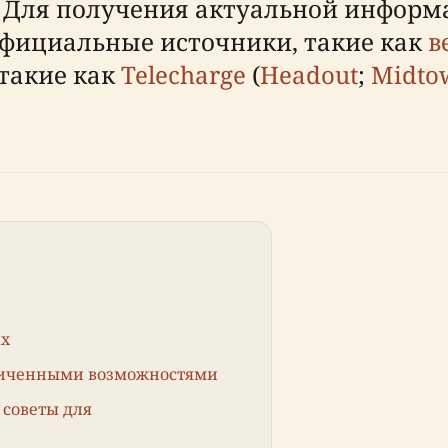
 Для получения актуальной информ
официальные источники, такие как
в
такие как
Telecharge
(
Headout
;
Midto
ах
аниченными возможностями
советы для