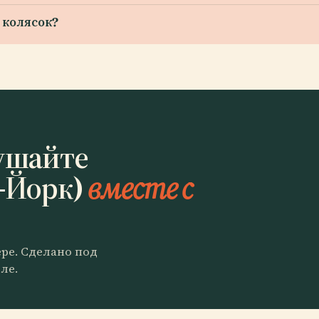
 колясок?
ушайте
-Йорк)
вместе с
ере. Сделано под
ле.