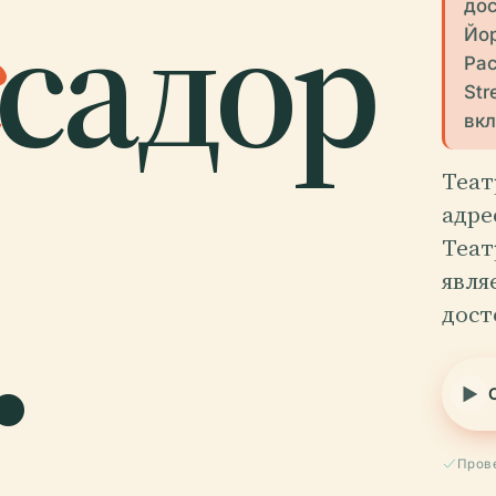
садор
дос
Йор
Рас
Str
вкл
Теат
адре
Теат
.
явля
дост
Прове