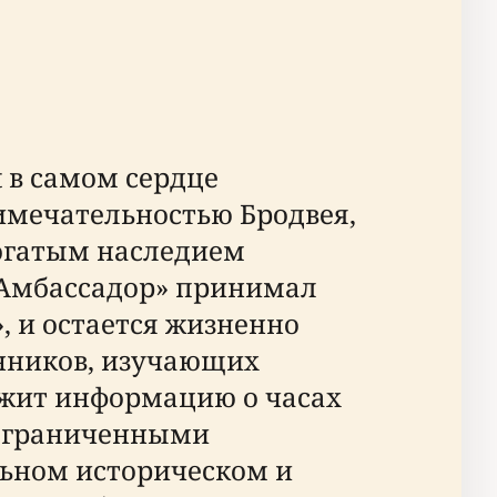
t в самом сердце
имечательностью Бродвея,
богатым наследием
 «Амбассадор» принимал
 и остается жизненно
нников, изучающих
ржит информацию о часах
 ограниченными
ьном историческом и