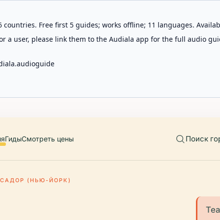
 countries. Free first 5 guides; works offline; 11 languages. Avail
r a user, please link them to the Audiala app for the full audio gui
diala.audioguide
Поиск го
ия
Гиды
Смотреть цены
САДОР (НЬЮ-ЙОРК)
Теа