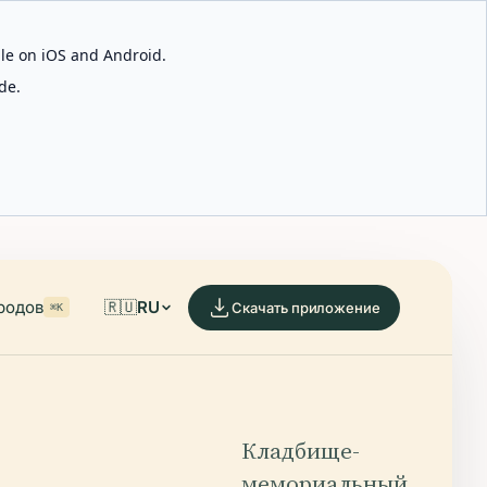
able on iOS and Android.
de.
родов
🇷🇺
RU
Скачать приложение
⌘K
Кладбище-
мемориальный