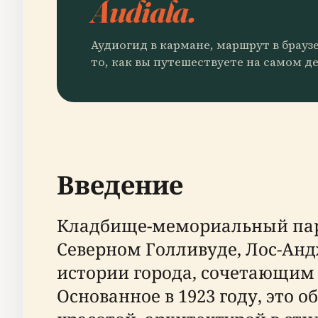
Audiala.
Аудиогид в кармане, маршрут в брауз
то, как вы путешествуете на самом де
Введение
Кладбище-мемориальный парк 
Северном Голливуде, Лос-Ан
истории города, сочетающим 
Основанное в 1923 году, это