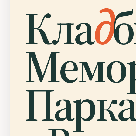
Кла
д
Мемо
Парк