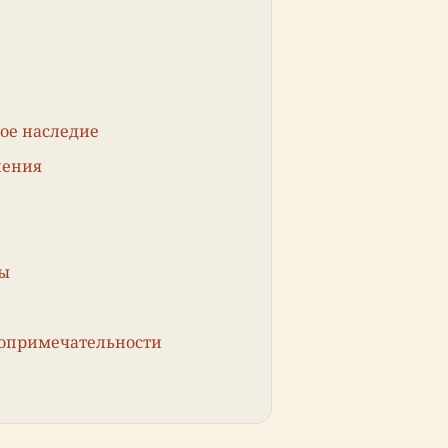
ое наследие
нения
ты
топримечательности