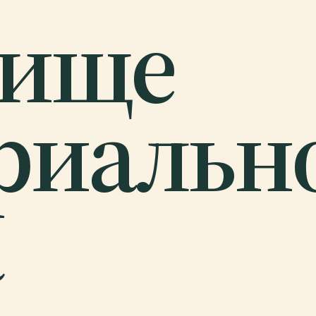
бище
риальн
а