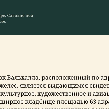
ере. Сделано под
ле.
Вальхалла, расположенный по адрес
джелес, является выдающимся свиде
культурное, художественное и авиа
 обширное кладбище площадью 63 акр