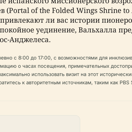
иле испанского миссионерского возр
Portal of the Folded Wings Shrine to
, привлекают ли вас истории пионер
спокойное уединение, Вальхалла пр
ос-Анджелеса.
евно с 8:00 до 17:00, с возможностями для инклюзив
мацию о часах посещения, примечательных достопр
 максимально использовать визит на этот историческ
титесь к авторитетным источникам, таким как PBS So