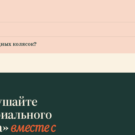
дных колясок?
ушайте
иального
а»
вместе с