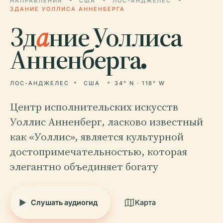
НАПРАВЛЕНИЯ
США
ЛОС-АНДЖЕЛЕС
ЗДАНИЕ УОЛЛИСА АННЕНБЕРГА
Зд
а
ние Уоллиса
Анненберга.
ЛОС-АНДЖЕЛЕС
США
34° N · 118° W
Центр исполнительских искусств
Уоллис Анненберг, ласково известный
как «Уоллис», является культурной
достопримечательностью, которая
элегантно объединяет богату
Слушать аудиогид
Карта