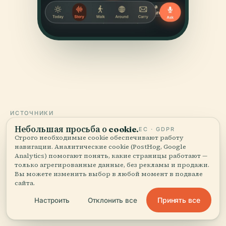
ИСТОЧНИКИ
Проверено
и показано.
Небольшая просьба о cookie.
ЕС · GDPR
Строго необходимые cookie обеспечивают работу
навигации. Аналитические cookie (PostHog, Google
Исследовано и написано редакцией Audiala по
Analytics) помогают понять, какие страницы работают —
только агрегированные данные, без рекламы и продажи.
историческим документам, архитектурным архивам
Вы можете изменить выбор в любой момент в подвале
и местным знаниям.
сайта.
Последняя проверка: April 2026
Принять все
Настроить
Отклонить все