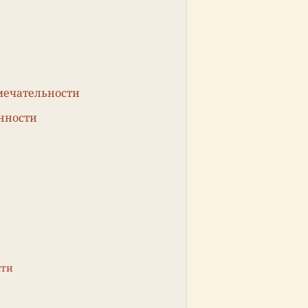
мечательности
нности
сти