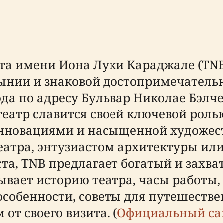
та имени Иона Луки Караджале (TNB
нии и знаковой достопримечательно
а по адресу Бульвар Николае Бэлчес
театр славится своей ключевой рол
инновациями и насыщенной художес
еатра, энтузиастом архитектуры или
та, TNB предлагает богатый и захв
ывает историю театра, часы работы,
особенности, советы для путешестве
т своего визита. (
Официальный сай