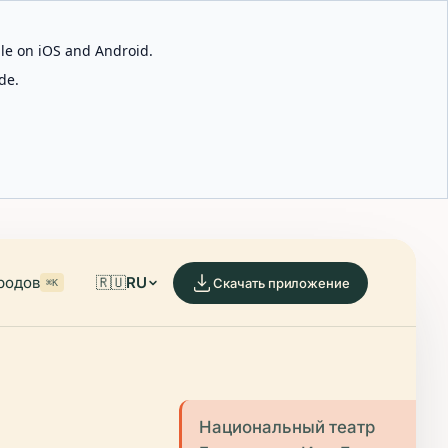
able on iOS and Android.
de.
родов
🇷🇺
RU
Скачать приложение
⌘K
Национальный театр