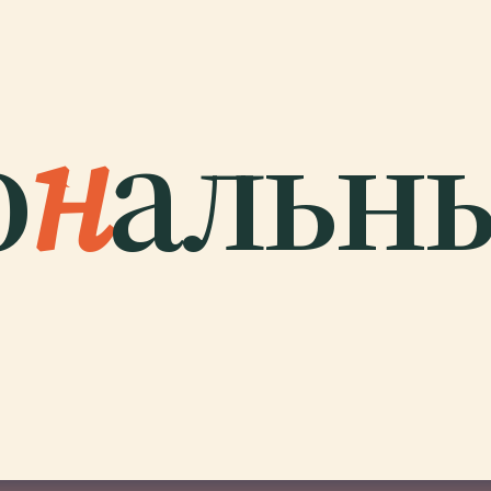
о
н
альн