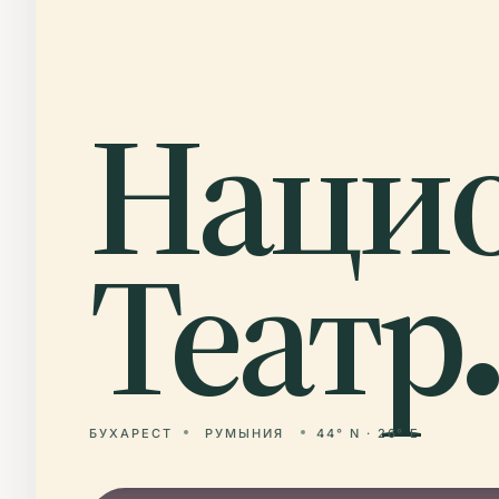
Наци
Театр.
БУХАРЕСТ
РУМЫНИЯ
44° N · 26° E