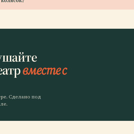
 колясок?
ушайте
еатр
вместе с
ере. Сделано под
ле.