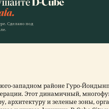
ушайте D-Cube
ala.
ере. Сделано под
ле.
в юго-западном районе Гуро-Йондынп
нерации. Этот динамичный, многоф
ру, архитектуру и зеленые зоны, ор