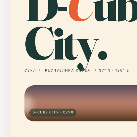
D-
C
ub
City.
СЕУЛ
РЕСПУБЛИКА КОРЕЯ
37° N · 126° E
D-CUBE CITY · СЕУЛ