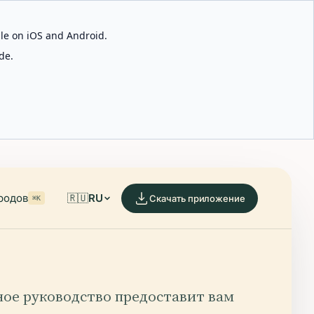
able on iOS and Android.
de.
родов
🇷🇺
RU
Скачать приложение
⌘K
ное руководство предоставит вам