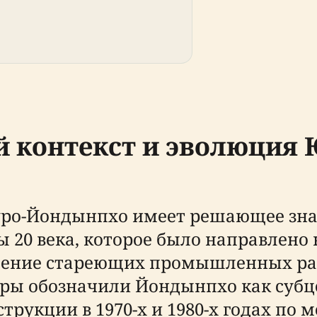
 контекст и эволюция 
Гуро-Йондынпхо имеет решающее зна
 20 века, которое было направлено
дение стареющих промышленных рай
отры обозначили Йондынпхо как субц
рукции в 1970-х и 1980-х годах по м