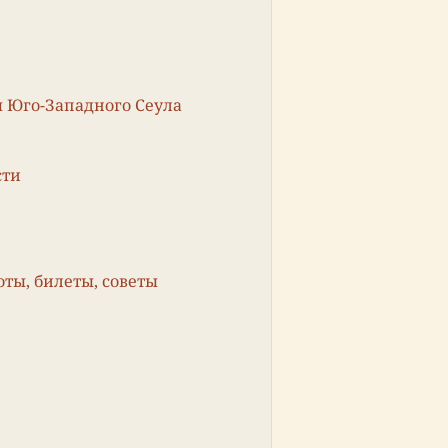
я Юго-Западного Сеула
сти
ты, билеты, советы