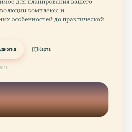
димое для планирования вашего
эволюции комплекса и
ных особенностей до практической
удиогид
Карта
2026