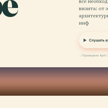
e
все необхо
визита: от 
архитектур
инф
Слушать а
Проверено April 