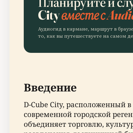
Планируйте и сл
City
вместе с Audi
Аудиогид в кармане, маршрут в брауз
то, как вы путешествуете на самом де
Введение
D-Cube City, расположенный 
современной городской реге
объединяет торговлю, культу