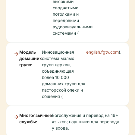
высокими
сводчатыми
потолками и
передовыми
аудиовизуальными
системами (
Модель
Инновационная
english.fgtv.com
).
домашних
система малых
групп:
групп церкви,
объединяющая
более 10 000
домашних групп для
пасторской опеки и
общения (
Многоязычные
Богослужения и перевод на 16+
службы:
языков; наушники для перевода
у входа.