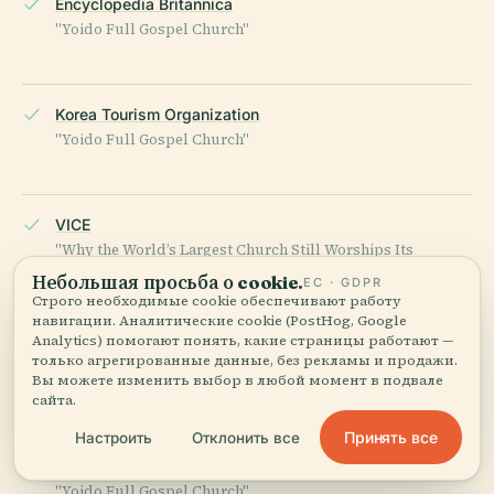
Encyclopedia Britannica
"Yoido Full Gospel Church"
Korea Tourism Organization
"Yoido Full Gospel Church"
VICE
"Why the World’s Largest Church Still Worships Its
Embezzling Former Leader"
Небольшая просьба о cookie.
ЕС · GDPR
Строго необходимые cookie обеспечивают работу
навигации. Аналитические cookie (PostHog, Google
Analytics) помогают понять, какие страницы работают —
Wikipedia
только агрегированные данные, без рекламы и продажи.
Вы можете изменить выбор в любой момент в подвале
"Yoido Full Gospel Church"
сайта.
Принять все
Настроить
Отклонить все
AfricaChurches
"Yoido Full Gospel Church"