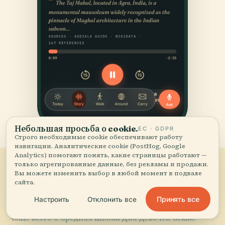
Небольшая просьба о cookie.
ЕС · GDPR
Строго необходимые cookie обеспечивают работу
навигации. Аналитические cookie (PostHog, Google
Analytics) помогают понять, какие страницы работают —
только агрегированные данные, без рекламы и продажи.
Вы можете изменить выбор в любой момент в подвале
Часто
задаваемые.
сайта.
06
Принять все
Настроить
Отклонить все
Вопросы, которые путешественники задают нам
чаще всего о Средняя Школа Для Девочек Сехва.