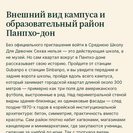
Внешний вид кампуса и
образовательный район
Панпхо-дон
Без официального приглашения войти в Среднюю Школу
Для Девочек Сехва нельзя — это действующая школа, а
не музей. Но сам квартал вокруг в Панпхо-доне
рассказывает свою историю. Пройдите от станции
Gubanpo к станции Sinbanpo, и вы увидите передние и
задние ворота школы, пройдя вдоль всего кампуса,
который занимает городской квартал длиной около 300
метров — примерно как три поля для американского
футбола, выстроенные в ряд. Над периметральной стеной
видны здания-близнецы; их одинаковые фасады — след
поздне-1970-х годов в корейской институциональной
архитектуре: бетон, симметрия, практичность вместо
красоты. Сам район плотно набит хагвонами, магазинами
канцелярии и минимаркетами, где закупаются ученицы,
сидящие за учебой до ночи. Так с тротуара виден