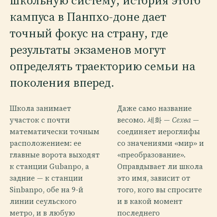
школьную систему, история этого
кампуса в Панпхо-доне дает
точный фокус на страну, где
результаты экзаменов могут
определять траекторию семьи на
поколения вперед.
Школа занимает
Даже само название
участок с почти
весомо. 세화 —
Сехва
—
математически точным
соединяет иероглифы
расположением: ее
со значениями «мир» и
главные ворота выходят
«преобразование».
к станции Gubanpo, а
Оправдывает ли школа
задние — к станции
это имя, зависит от
Sinbanpo, обе на 9-й
того, кого вы спросите
линии сеульского
и в какой момент
метро, и в любую
последнего