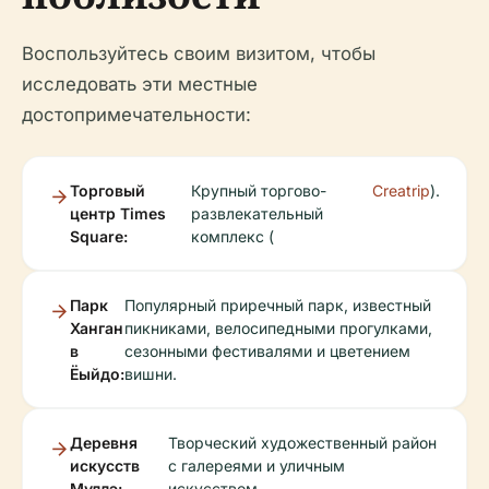
Воспользуйтесь своим визитом, чтобы
исследовать эти местные
достопримечательности:
Торговый
Крупный торгово-
Creatrip
).
центр Times
развлекательный
Square:
комплекс (
Парк
Популярный приречный парк, известный
Ханган
пикниками, велосипедными прогулками,
в
сезонными фестивалями и цветением
Ёыйдо:
вишни.
Деревня
Творческий художественный район
искусств
с галереями и уличным
Муллэ:
искусством.