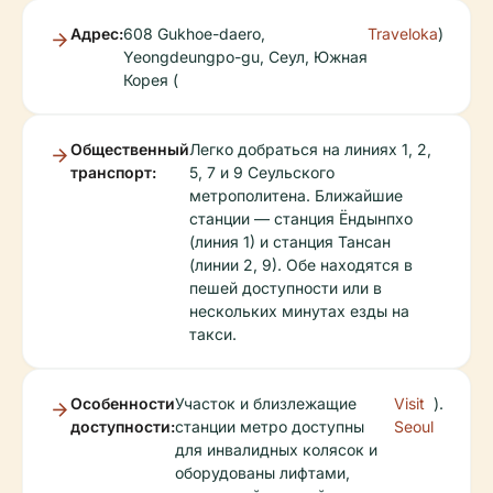
Адрес:
608 Gukhoe-daero,
Traveloka
)
Yeongdeungpo-gu, Сеул, Южная
Корея (
Общественный
Легко добраться на линиях 1, 2,
транспорт:
5, 7 и 9 Сеульского
метрополитена. Ближайшие
станции — станция Ёндынпхо
(линия 1) и станция Тансан
(линии 2, 9). Обе находятся в
пешей доступности или в
нескольких минутах езды на
такси.
Особенности
Участок и близлежащие
Visit
).
доступности:
станции метро доступны
Seoul
для инвалидных колясок и
оборудованы лифтами,