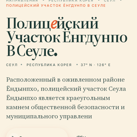
НАПРАВЛЕНИЯ
РЕСПУБЛИКА КОРЕЯ
СЕУЛ
ПОЛИЦЕЙСКИЙ УЧАСТОК ЁНГДУНПО В СЕУЛЕ
Полиц
е
йский
Участок Ёнгдунпо
В Сеуле.
СЕУЛ
РЕСПУБЛИКА КОРЕЯ
37° N · 126° E
Расположенный в оживленном районе
Ёндынпхо, полицейский участок Сеула
Ёндынпхо является краеугольным
камнем общественной безопасности и
муниципального управлени