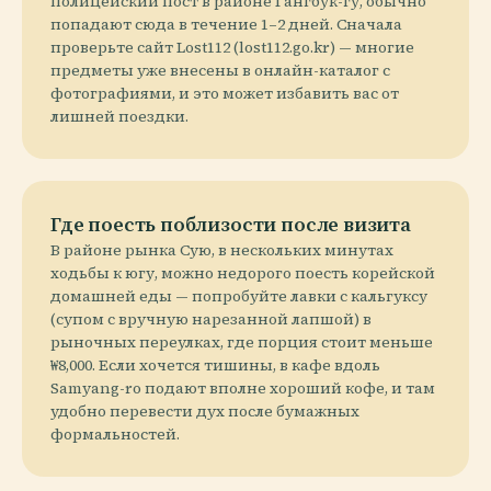
полицейский пост в районе Гангбук-гу, обычно
попадают сюда в течение 1–2 дней. Сначала
проверьте сайт Lost112 (lost112.go.kr) — многие
предметы уже внесены в онлайн-каталог с
фотографиями, и это может избавить вас от
лишней поездки.
Где поесть поблизости после визита
В районе рынка Сую, в нескольких минутах
ходьбы к югу, можно недорого поесть корейской
домашней еды — попробуйте лавки с кальгуксу
(супом с вручную нарезанной лапшой) в
рыночных переулках, где порция стоит меньше
₩8,000. Если хочется тишины, в кафе вдоль
Samyang-ro подают вполне хороший кофе, и там
удобно перевести дух после бумажных
формальностей.