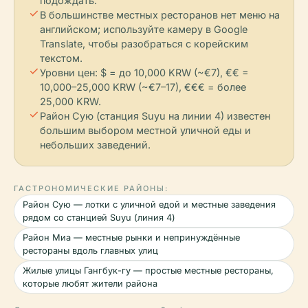
подождать.
check
В большинстве местных ресторанов нет меню на
английском; используйте камеру в Google
Translate, чтобы разобраться с корейским
текстом.
check
Уровни цен: $ = до 10,000 KRW (~€7), €€ =
10,000–25,000 KRW (~€7–17), €€€ = более
25,000 KRW.
check
Район Сую (станция Suyu на линии 4) известен
большим выбором местной уличной еды и
небольших заведений.
ГАСТРОНОМИЧЕСКИЕ РАЙОНЫ:
Район Сую — лотки с уличной едой и местные заведения
рядом со станцией Suyu (линия 4)
Район Миа — местные рынки и непринуждённые
рестораны вдоль главных улиц
Жилые улицы Гангбук-гу — простые местные рестораны,
которые любят жители района