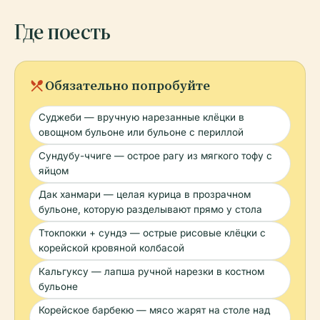
Где поесть
local_dining
Обязательно попробуйте
Суджеби — вручную нарезанные клёцки в
овощном бульоне или бульоне с периллой
Сундубу-ччиге — острое рагу из мягкого тофу с
яйцом
Дак ханмари — целая курица в прозрачном
бульоне, которую разделывают прямо у стола
Ттокпокки + сундэ — острые рисовые клёцки с
корейской кровяной колбасой
Кальгуксу — лапша ручной нарезки в костном
бульоне
Корейское барбекю — мясо жарят на столе над