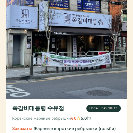
쪽갈비대통령 수유점
LOCAL FAVORITE
star
Корейские жареные рёбрышки
€€
5.0
(1)
Заказать:
Жареные короткие рёбрышки (гальби)