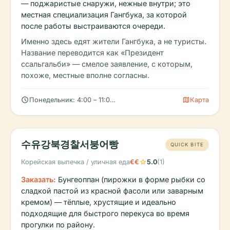
— поджаристые снаружи, нежные внутри; это
местная специализация Гангбука, за которой
после работы выстраиваются очереди.
Именно здесь едят жители Гангбука, а не туристы.
Название переводится как «Президент
ссальгальби» — смелое заявление, с которым,
похоже, местные вполне согласны.
schedule
map
Понедельник: 4:00 – 11:00 PM, Вторник: 4:00 – 11:00 PM, Сред
Карта
수유강북경찰서붕어빵
QUICK BITE
star
Корейская выпечка / уличная еда
€€
5.0
(1)
Заказать:
Бунгеоппан (пирожки в форме рыбки со
сладкой пастой из красной фасоли или заварным
кремом) — тёплые, хрустящие и идеально
подходящие для быстрого перекуса во время
прогулки по району.