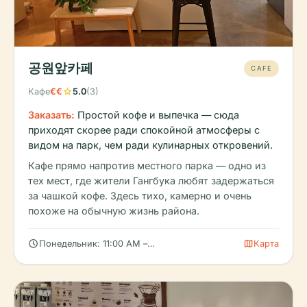
공원앞카페
CAFE
star
Кафе
€€
5.0
(3)
Заказать:
Простой кофе и выпечка — сюда
приходят скорее ради спокойной атмосферы с
видом на парк, чем ради кулинарных откровений.
Кафе прямо напротив местного парка — одно из
тех мест, где жители Гангбука любят задержаться
за чашкой кофе. Здесь тихо, камерно и очень
похоже на обычную жизнь района.
schedule
map
Понедельник: 11:00 AM – 8:00 PM, Вторник: 11:00 AM – 8:00 
Карта