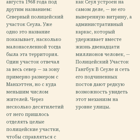
августа 1968 года под
как Сеул устроен на
другим названием:
самом деле, — не его
Северный полицейский
выверенную витрину, а
участок Сеула. Уже
административный
одно это название
каркас, который
показывает, насколько
удерживает вместе
малонаселенной тогда
жизнь двенадцати
была эта территория.
миллионов человек, —
Один участок отвечал
Полицейский Участок
за весь север — за зону
Гангбук В Сеуле и сеть
примерно размером с
его подчиненных
Манхэттен, но с куда
постов дают редкую
меньшим числом
возможность увидеть
жителей. Через
этот механизм на
несколько десятилетий
уровне улицы.
от него пришлось
отделять целые
полицейские участки,
чтобы справляться с