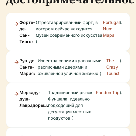
Форте-
Отреставрированный форт, в
Portugal
).
де-
котором сейчас находится
Num
Сан-
музей современного искусства
Mapa
Тиаго:
(
Руа-де-
Известна своими красочными
The
).
Санта-
расписными дверями и
Crazy
Мария:
оживленной уличной жизнью (
Tourist
Меркаду-
Традиционный рынок
RandomTrip
).
душ-
Фуншала, идеально
Лаврадореш:
подходящий для
дегустации местных
продуктов (