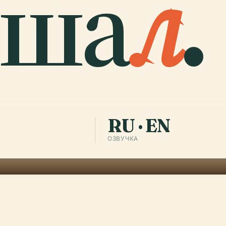
нша
л
.
RU · EN
ОЗВУЧКА