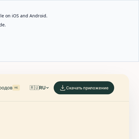
able on iOS and Android.
de.
родов
🇷🇺
RU
Скачать приложение
⌘K