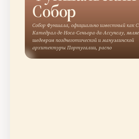
Собор
Собор Фуншала, официально известный как С
Катедрал-де-Носа-Сеньора-да-Ассунсау, явля
шедевром позднеготической и мануэлинской
архитектуры Португалии, распо