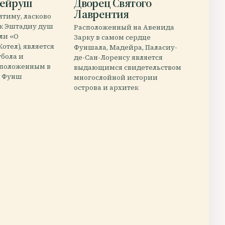
рейруш
Дворец Святого
Лаврентия
тиму, ласково
ак Эштадиу душ
Расположенный на Авенида
ли «О
Зарку в самом сердце
отел), является
Фуншала, Мадейра, Паласиу-
бола и
де-Сан-Лоренсу является
сположенным в
выдающимся свидетельством
е Фунш
многослойной истории
острова и архитек