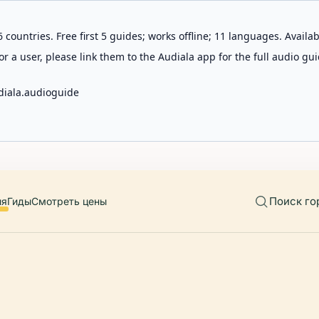
 countries. Free first 5 guides; works offline; 11 languages. Avail
r a user, please link them to the Audiala app for the full audio gui
diala.audioguide
Поиск го
ия
Гиды
Смотреть цены