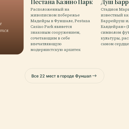
Пестана Казино Парк
Душ Бар
Расположенный на
Стадион Мари
живописном побережье
известный к
Мадейры в Фуншале, Pestana
Баррейруш и
е
Casino Park является
Калдейран» (К
ется
знаковым сооружением,
символом фут
сочетающим в себе
культуры, ра
впечатляющую
самом сердц
модернистскую архитек
Все 22 мест в городе Фуншал