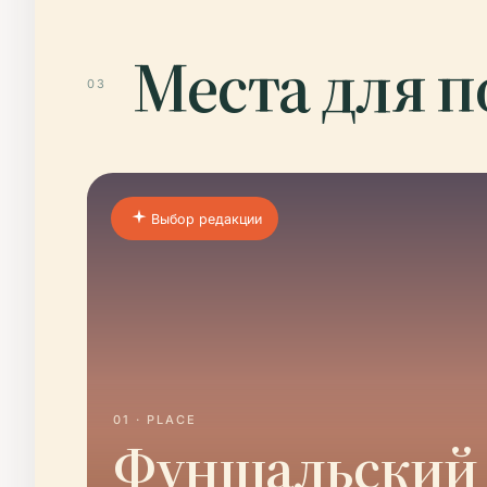
Места для 
03
Выбор редакции
01 · PLACE
Фуншальский