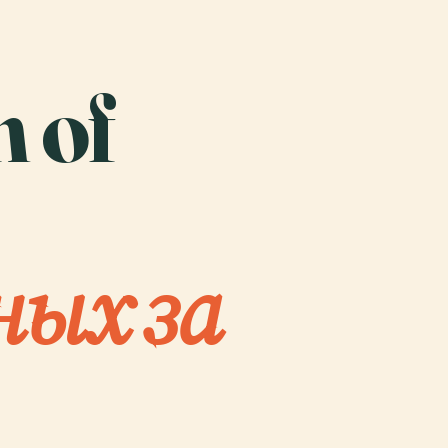
n of
ных за