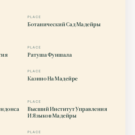
PLACE
Ботанический Сад Мадейры
PLACE
тия
Ратуша Фуншала
PLACE
Казино На Мадейре
PLACE
ендонса
Высший Институт Управления
И Языков Мадейры
PLACE