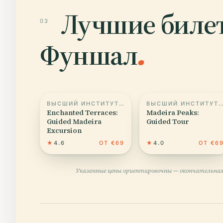
Лучшие билет
03
Фуншал
.
ВЫСШИЙ ИНСТИТУТ УПРАВЛЕНИЯ И ЯЗЫКОВ МАДЕЙРЫ
ВЫСШИЙ ИНСТИТУТ УПРАВЛЕНИЯ И ЯЗЫКОВ МАД
Enchanted Terraces:
Madeira Peaks:
Guided Madeira
Guided Tour
Excursion
★
4.6
ОТ €69
★
4.0
ОТ €6
Указанные цены ориентировочны — окончательная