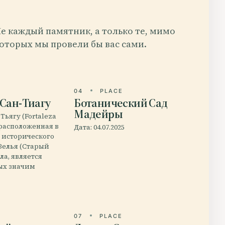
е каждый памятник, а только те, мимо
оторых мы провели бы вас сами.
E
04
PLACE
 Сан-Тиагу
Ботанический Сад
Мадейры
Тьягу (Fortaleza
, расположенная в
Дата: 04.07.2025
 исторического
Велья (Старый
ла, является
ых значим
E
07
PLACE