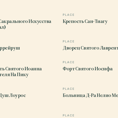
PLACE
Сакрального Искусства
Крепость Сан-Тиагу
л)
PLACE
аррейруш
Дворец Святого Лаврен
PLACE
ть Святого Иоанна
Форт Святого Иосифа
теля На Пику
PLACE
Душ Лоурос
Больница Д-Ра Нелио М
PLACE