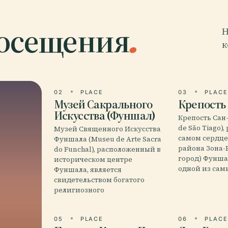
посещения
.
Н
к
02
PLACE
03
PLAC
Музей Сакрального
Крепость
Искусства (Фуншал)
Крепость Сан-
de São Tiago)
Музей Священного Искусства
самом сердце
Фуншала (Museu de Arte Sacra
района Зона-
do Funchal), расположенный в
город) Фунша
историческом центре
одной из сам
Фуншала, является
свидетельством богатого
религиозного
05
PLACE
06
PLAC