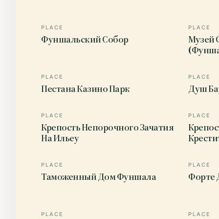
PLACE
PLACE
Фуншальский Собор
Музей 
(Фунша
PLACE
PLACE
Пестана Казино Парк
Душ Б
PLACE
PLACE
Крепость Непорочного Зачатия
Крепос
На Ильеу
Крести
PLACE
PLACE
Таможенный Дом Фуншала
Форте 
PLACE
PLACE