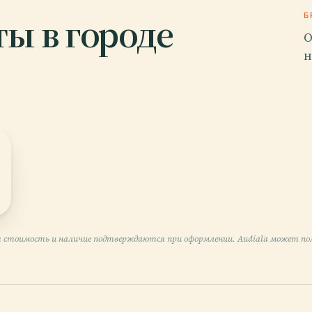
ы в городе
Б
О
н
ЕЙРЫ
9
 стоимость и наличие подтверждаются при оформлении. Audiala может пол