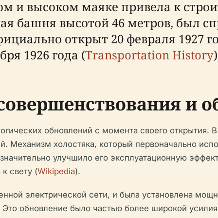
ом и высоком маяке привела к стро
ная башня высотой 46 метров, был 
циально открыт 20 февраля 1927 г
ря 1926 года (
Transportation History
)
совершенствования и о
огических обновлений с момента своего открытия. В 
й. Механизм холостяка, который первоначально испо
 значительно улучшило его эксплуатационную эффек
к свету (
Wikipedia
).
венной электрической сети, и была установлена мощ
. Это обновление было частью более широкой усилия