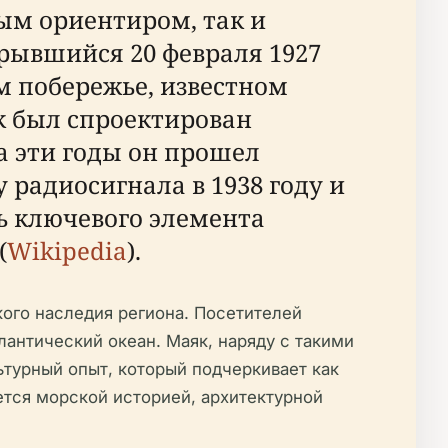
ным ориентиром, так и
рывшийся 20 февраля 1927
м побережье, известном
як был спроектирован
а эти годы он прошел
радиосигнала в 1938 году и
ль ключевого элемента
(
Wikipedia
).
кого наследия региона. Посетителей
лантический океан. Маяк, наряду с такими
турный опыт, который подчеркивает как
уется морской историей, архитектурной