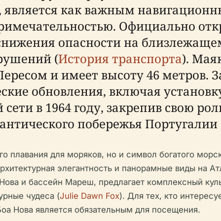
a), является как важным навигацион
римечательностью. Официально отк
 снижения опасности на близлежаще
рушений (
История транспорта
). Ма
есом и имеет высоту 46 метров. З
кие обновления, включая установку 
сети в 1964 году, закрепив свою ро
антического побережья Португалии 
го плавания для моряков, но и символ богатого морс
архитектурная элегантность и панорамные виды на Ат
Нова и бассейн Мареш, предлагает комплексный куль
урные чудеса (
Julie Dawn Fox
). Для тех, кто интерес
Боа Нова является обязательным для посещения.