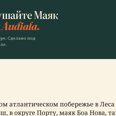
ушайте Маяк
 Audiala.
ере. Сделано под
ле.
м атлантическом побережье в Леса 
в округе Порту, маяк Боа Нова, та