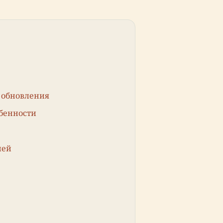
 обновления
бенности
лей