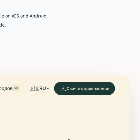
able on iOS and Android.
de.
родов
🇷🇺
RU
Скачать приложение
⌘K