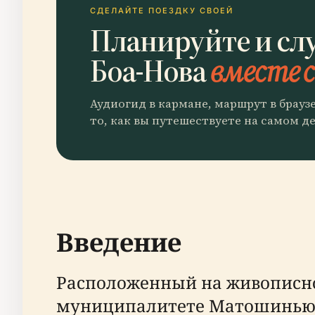
СДЕЛАЙТЕ ПОЕЗДКУ СВОЕЙ
Планируйте и сл
Боа-Нова
вместе с
Аудиогид в кармане, маршрут в брауз
то, как вы путешествуете на самом де
Введение
Расположенный на живописно
муниципалитете Матошиньюш, 