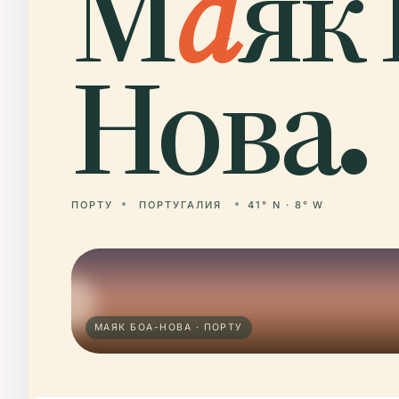
М
а
як 
Нова.
ПОРТУ
ПОРТУГАЛИЯ
41° N · 8° W
МАЯК БОА-НОВА · ПОРТУ