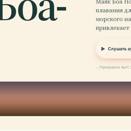
Боа-
Маяк Боа Но
плавания дл
морского н
привлекает
Слушать а
Проверено April 