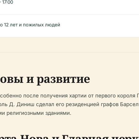
 17:00
до 12 лет и пожилых людей
овы и развитие
собенно после получения хартии от первого короля П
ороль Д. Диниш сделал его резиденцией графов Барселу
ми религиозными зданиями.
та-Нова и Главная цер