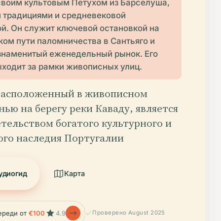
своим культовым Петухом из Барселуша,
 традициями и средневековой
ой. Он служит ключевой остановкой на
ком пути паломничества в Сантьяго и
знаменитый еженедельный рынок. Его
ыходит за рамки живописных улиц.
расположенный в живописном
ью на берегу реки Каваду, является
тельством богатого культурного и
ого наследия Португалии
удиогид
Карта
ереди от
€100
4.9
Проверено August 2025