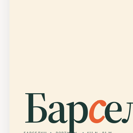
Бар
с
е
БАРСЕЛУШ
PORTUGAL
41° N · 8° W