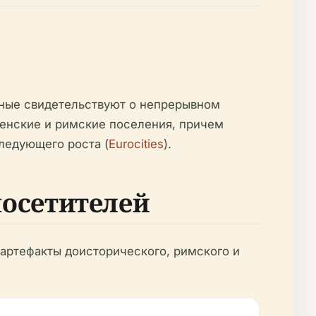
нные свидетельствуют о непрерывном
генские и римские поселения, причем
ледующего роста (
Eurocities
).
посетителей
артефакты доисторического, римского и