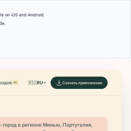
able on iOS and Android.
de.
родов
🇷🇺
RU
Скачать приложение
⌘K
 город в регионе Минью, Португалия,