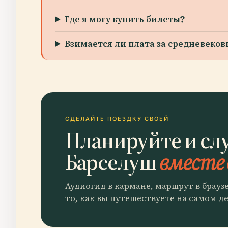
Где я могу купить билеты?
Взимается ли плата за средневеко
СДЕЛАЙТЕ ПОЕЗДКУ СВОЕЙ
Планируйте и сл
Барселуш
вместе 
Аудиогид в кармане, маршрут в брауз
то, как вы путешествуете на самом де