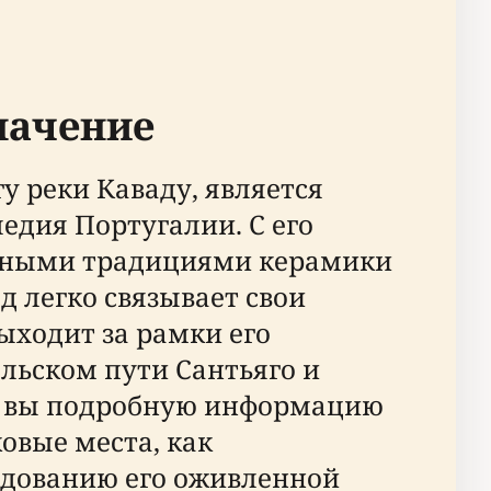
начение
 реки Каваду, является
едия Португалии. С его
ленными традициями керамики
д легко связывает свои
ходит за рамки его
льском пути Сантьяго и
и вы подробную информацию
овые места, как
ледованию его оживленной