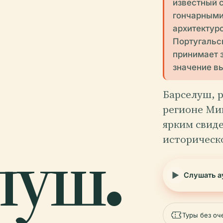
известный 
гончарными
архитектур
Португальс
принимает 
значение в
Барселуш, 
регионе Мин
ярким свиде
историческ
луш.
Слушать а
Туры без оч