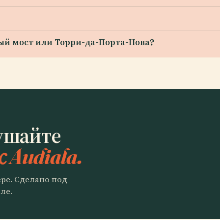
вый мост или Торри-да-Порта-Нова?
ушайте
с Audiala.
ере. Сделано под
ле.