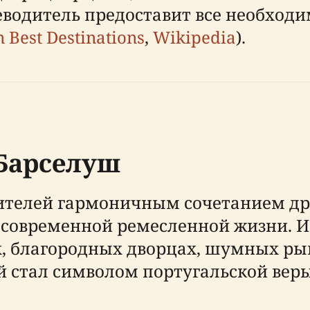
еводитель предоставит все необходи
 Best Destinations
,
Wikipedia
).
 Барселуш
ителей гармоничным сочетанием др
современной ремесленной жизни. Ис
х, благородных дворцах, шумных рын
й стал символом португальской веры