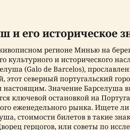
ш и его историческое з
ивописном регионе Минью на берегу
о культурного и исторического насл
елуша (Galo de Barcelos), прослав
, этот северный португальский горо
 настоящим. Значение Барселуша вы
ся ключевой остановкой на Португа
ого еженедельного рынка. Ищете л
уша, стоимости билетов в такие знак
ворец герцогов, или советы по исс