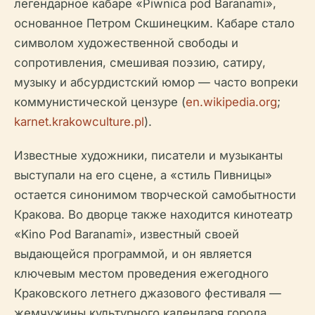
легендарное кабаре «Piwnica pod Baranami»,
основанное Петром Скшинецким. Кабаре стало
символом художественной свободы и
сопротивления, смешивая поэзию, сатиру,
музыку и абсурдистский юмор — часто вопреки
коммунистической цензуре (
en.wikipedia.org
;
karnet.krakowculture.pl
).
Известные художники, писатели и музыканты
выступали на его сцене, а «стиль Пивницы»
остается синонимом творческой самобытности
Кракова. Во дворце также находится кинотеатр
«Kino Pod Baranami», известный своей
выдающейся программой, и он является
ключевым местом проведения ежегодного
Краковского летнего джазового фестиваля —
жемчужины культурного календаря города