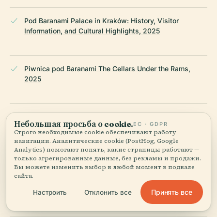
Pod Baranami Palace in Kraków: History, Visitor
Information, and Cultural Highlights, 2025
Piwnica pod Baranami The Cellars Under the Rams,
2025
Summer Jazz Festival Kraków 2025
Небольшая просьба о cookie.
ЕС · GDPR
Строго необходимые cookie обеспечивают работу
навигации. Аналитические cookie (PostHog, Google
Analytics) помогают понять, какие страницы работают —
Pod Baranami Palace Official Site, 2025
только агрегированные данные, без рекламы и продажи.
Вы можете изменить выбор в любой момент в подвале
сайта.
Принять все
Krakow Travel: Piwnica pod Baranami, 2025
Настроить
Отклонить все