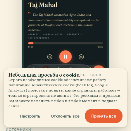
Небольшая просьба о cookie.
ЕС · GDPR
Строго необходимые cookie обеспечивают работу
навигации. Аналитические cookie (PostHog, Google
Analytics) помогают понять, какие страницы работают —
только агрегированные данные, без рекламы и продажи.
Вы можете изменить выбор в любой момент в подвале
сайта.
Принять все
Настроить
Отклонить все
ИСТОЧНИКИ