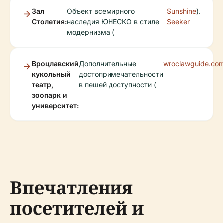
Зал
Объект всемирного
Sunshine
).
Столетия:
наследия ЮНЕСКО в стиле
Seeker
модернизма (
Вроцлавский
Дополнительные
wroclawguide.co
кукольный
достопримечательности
театр,
в пешей доступности (
зоопарк и
университет:
Впечатления
посетителей и