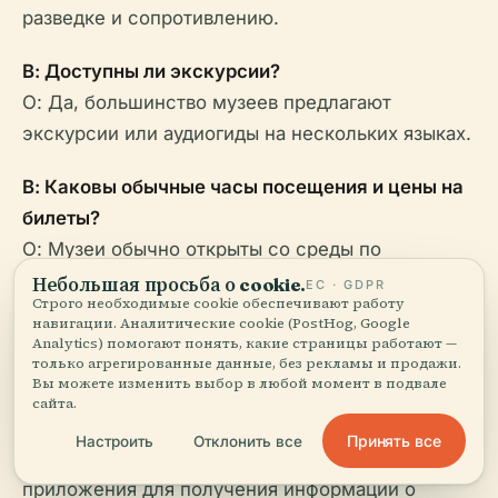
разведке и сопротивлению.
В: Доступны ли экскурсии?
О: Да, большинство музеев предлагают
экскурсии или аудиогиды на нескольких языках.
В: Каковы обычные часы посещения и цены на
билеты?
О: Музеи обычно открыты со среды по
воскресенье, со стандартной платой за вход 20–
Небольшая просьба о cookie.
ЕС · GDPR
Строго необходимые cookie обеспечивают работу
35 злотых и бесплатными днями (часто по
навигации. Аналитические cookie (PostHog, Google
четвергам).
Analytics) помогают понять, какие страницы работают —
только агрегированные данные, без рекламы и продажи.
Вы можете изменить выбор в любой момент в подвале
В: Как добраться до этих музеев?
сайта.
О: Все они доступны на общественном
Принять все
Настроить
Отклонить все
транспорте. См. веб-сайты музеев или местные
приложения для получения информации о