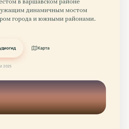
естом в варшавском районе
служащим динамичным мостом
ром города и южными районами.
удиогид
Карта
t 2025