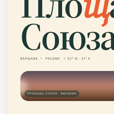
Пло
щ
Союза
ВАРШАВА
POLAND
52° N · 21° E
ПЛОЩАДЬ СОЮЗА · ВАРШАВА