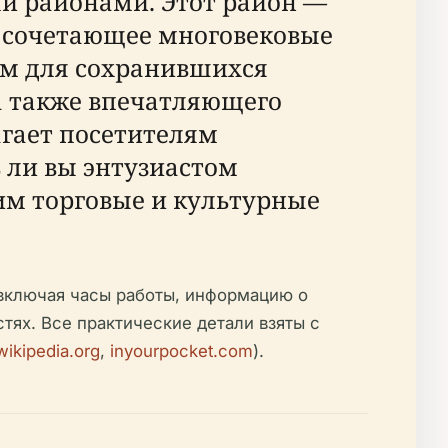
 районами. Этот район —
о сочетающее многовековые
ом для сохранившихся
 а также впечатляющего
гает посетителям
ь ли вы энтузиастом
м торговые и культурные
включая часы работы, информацию о
ях. Все практические детали взяты с
wikipedia.org
,
inyourpocket.com
).