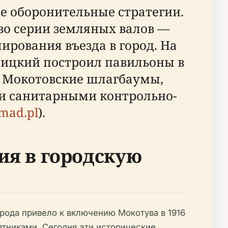
е оборонительные стратегии.
во серии земляных валов —
рования въезда в город. На
убицкий построил павильоны в
. Мокотовские шлагбаумы,
и санитарными контрольно-
mad.pl
).
ия в городскую
ода привело к включению Мокотува в 1916
ятниками. Сегодня эти исторические