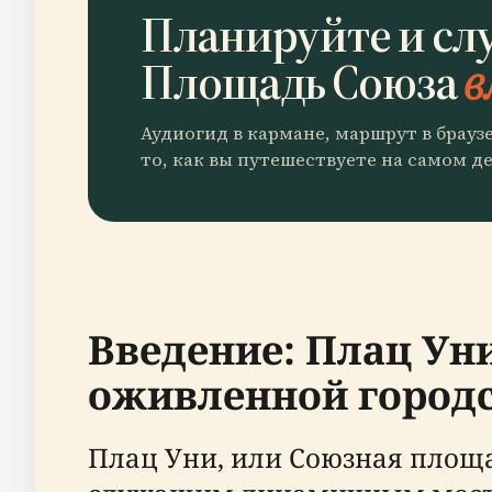
Планируйте и сл
Площадь Союза
в
Аудиогид в кармане, маршрут в брауз
то, как вы путешествуете на самом де
Введение: Плац Ун
оживленной город
Плац Уни, или Союзная площа