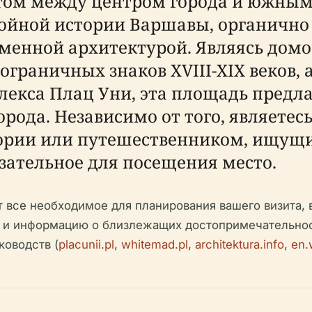
м между центром города и южными
лойной истории Варшавы, органичн
еменной архитектурой. Являясь дом
граничных знаков XVIII-XIX веков,
екса Плац Уни, эта площадь предла
орода. Независимо от того, являетес
ории или путешественником, ищущи
зательное для посещения место.
все необходимое для планирования вашего визита, 
и и информацию о близлежащих достопримечательност
ководств (
placunii.pl
,
whitemad.pl
,
architektura.info
,
en.