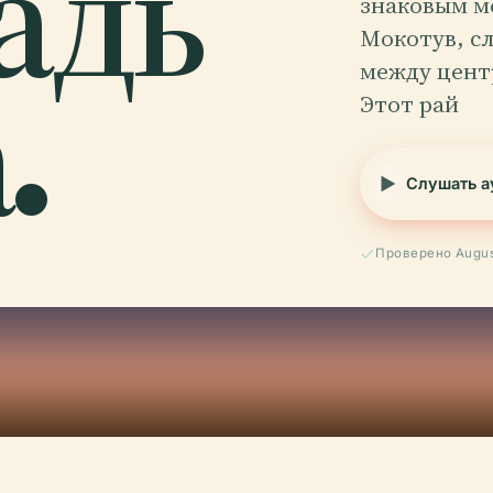
адь
знаковым м
Мокотув, 
.
между цент
Этот рай
Слушать а
Проверено Augus