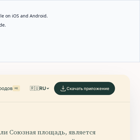
able on iOS and Android.
de.
родов
🇷🇺
RU
Скачать приложение
⌘K
ли Союзная площадь, является