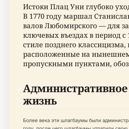
Истоки Плац Уни глубоко ухо
В 1770 году маршал Станисла
валов Любомирского — для за
ключевых въездах в период с 
стиле позднего классицизма,
расположенные на нынешнем
пропускными пунктами, обоз
Административное 
жизнь
Более века эти шлагбаумы были администр
году, после чего шлагбаумы утратили свою