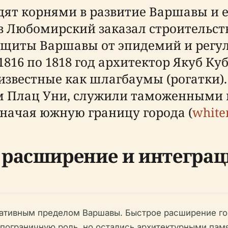
дят корнями в развитие Варшавы и е
в Любомирский заказал строительст
щиты Варшавы от эпидемий и регули
1816 по 1818 год архитектор Якуб К
 известные как шлагбаумы (рогатки)
 Плац Уни, служили таможенными 
начая южную границу города (
white
расширение и интеграц
ативным пределом Варшавы. Быстрое расширение гор
 пограничную роль, но остались архитектурными пам