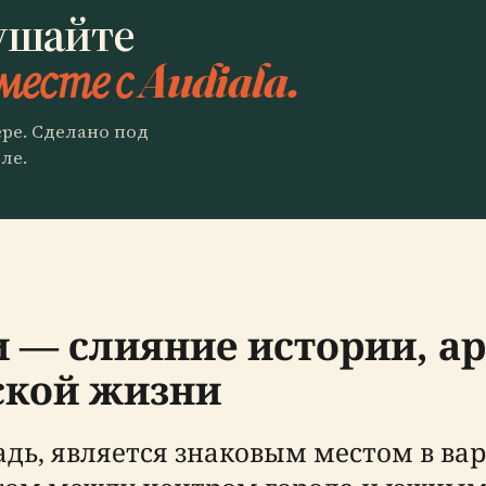
ушайте
месте с Audiala.
ере. Сделано под
ле.
и — слияние истории, а
ской жизни
дь, является знаковым местом в ва