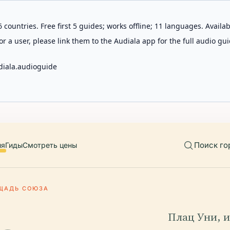
 countries. Free first 5 guides; works offline; 11 languages. Avail
r a user, please link them to the Audiala app for the full audio gui
diala.audioguide
Поиск го
ия
Гиды
Смотреть цены
ЩАДЬ СОЮЗА
Плац Уни, и