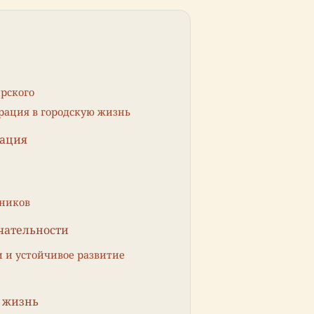
рского
ация в городскую жизнь
мация
нников
чательности
и и устойчивое развитие
я жизнь