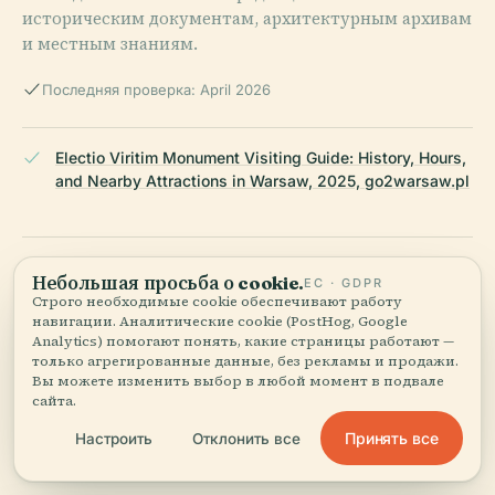
историческим документам, архитектурным архивам
и местным знаниям.
Последняя проверка: April 2026
Electio Viritim Monument Visiting Guide: History, Hours,
and Nearby Attractions in Warsaw, 2025, go2warsaw.pl
Exploring the Electio Viritim Monument in Warsaw:
Небольшая просьба о cookie.
ЕС · GDPR
History, Symbolism, and Visitor Guide, 2025,
Строго необходимые cookie обеспечивают работу
tripomatic.com
навигации. Аналитические cookie (PostHog, Google
Analytics) помогают понять, какие страницы работают —
только агрегированные данные, без рекламы и продажи.
Вы можете изменить выбор в любой момент в подвале
Visiting the Electio Viritim Monument in Warsaw: Hours,
сайта.
Tickets, and Historical Significance, 2025,
Принять все
Настроить
Отклонить все
warsawtour.pl