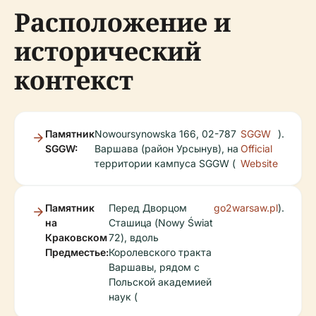
Расположение и
исторический
контекст
Памятник
Nowoursynowska 166, 02-787
SGGW
).
SGGW:
Варшава (район Урсынув), на
Official
территории кампуса SGGW (
Website
Памятник
Перед Дворцом
go2warsaw.pl
).
на
Сташица (Nowy Świat
Краковском
72), вдоль
Предместье:
Королевского тракта
Варшавы, рядом с
Польской академией
наук (