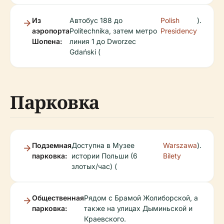
Из
Автобус 188 до
Polish
).
аэропорта
Politechnika, затем метро
Presidency
Шопена:
линия 1 до Dworzec
Gdański (
Парковка
Подземная
Доступна в Музее
Warszawa
).
парковка:
истории Польши (6
Bilety
злотых/час) (
Общественная
Рядом с Брамой Жолиборской, а
парковка:
также на улицах Дыминьской и
Краевского.