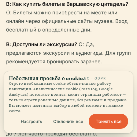
В: Как купить билеты в Варшавскую цитадель?
О: Билеты можно приобрести на месте или
онлайн через официальные сайты музеев. Вход
бесплатный в определенные дни.
В: Доступны ли экскурсии?
О: Да,
предлагаются экскурсии и аудиогиды. Для групп
рекомендуется бронировать заранее.
В: Доступна ли Цитадель для людей с
Небольшая просьба о cookie.
ЕС · GDPR
Строго необходимые cookie обеспечивают работу
ограниченными возможностями?
О: Да,
навигации. Аналитические cookie (PostHog, Google
большинство основных зон доступны, с
Analytics) помогают понять, какие страницы работают —
только агрегированные данные, без рекламы и продажи.
пандусами, лифтами и доступными туалетами.
Вы можете изменить выбор в любой момент в подвале
сайта.
В: Есть ли скидки для семей или групп?
О: Да,
Принять все
Настроить
Отклонить все
доступны семейные и групповые билеты, и дети
до 7 лет часто проходят бесплатно.