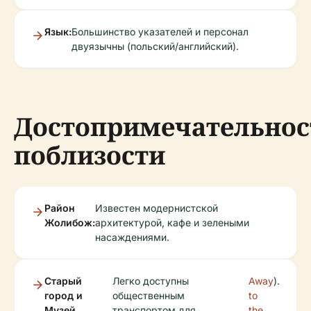
Язык:
Большинство указателей и персонал
двуязычны (польский/английский).
Достопримечательнос
поблизости
Район
Известен модернистской
Жолибож:
архитектурой, кафе и зелеными
насаждениями.
Старый
Легко доступны
Away
).
город и
общественным
to
Музей
транспортом для
the