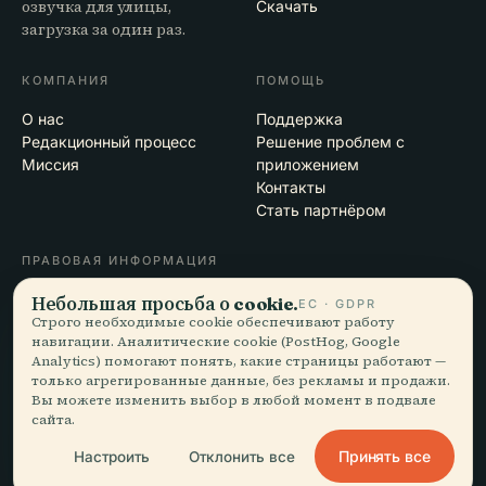
озвучка для улицы,
Скачать
загрузка за один раз.
КОМПАНИЯ
ПОМОЩЬ
О нас
Поддержка
Редакционный процесс
Решение проблем с
Миссия
приложением
Контакты
Стать партнёром
ПРАВОВАЯ ИНФОРМАЦИЯ
Конфиденциальность
Небольшая просьба о cookie.
ЕС · GDPR
Строго необходимые cookie обеспечивают работу
Условия
навигации. Аналитические cookie (PostHog, Google
Настройки cookie
Analytics) помогают понять, какие страницы работают —
Удалить аккаунт
только агрегированные данные, без рекламы и продажи.
Вы можете изменить выбор в любой момент в подвале
сайта.
© 2026 Audiala · Сделано в Морже, Швейцария, в дороге и в облаках
Принять все
Настроить
Отклонить все
iOS · Android · Web
EN · FR · DE · ES · IT · PT · JA · ZH · HI · RU · CS · AR