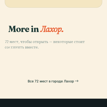
More in
Лахор.
72 мест, чтобы открыть — некоторые стоит
PLACE
PLACE
соединить вместе.
Мечеть
Минар-Э-
PLACE
PLACE
Мечеть Вазир
Сады
Бадшахи
Пакистан
Хана
Шалимара
Все 72 мест в городе Лахор