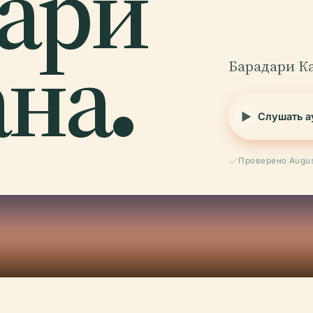
ари
на.
Барадари Ка
Слушать а
Проверено Augus