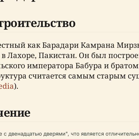
троительство
естный как Барадари Камрана Мирз
 Лахоре, Пакистан. Он был построе
ьского императора Бабура и братом
руктура считается самым старым 
edia
).
чение
е с двенадцатью дверями", что является отличительн