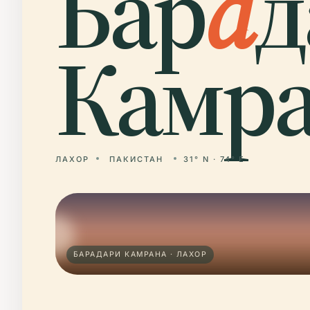
Бар
а
д
Камра
ЛАХОР
ПАКИСТАН
31° N · 74° E
БАРАДАРИ КАМРАНА · ЛАХОР