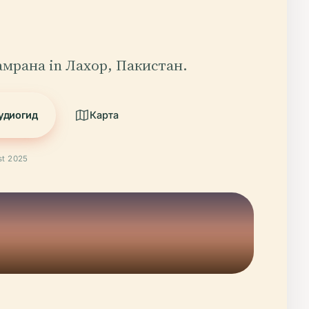
мрана in Лахор, Пакистан.
удиогид
Карта
t 2025