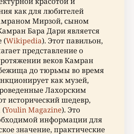
тектурной красотой и
ния как для любителей
 Камраном Мирзой, сыном
Камран Бара Дари является
 (
Wikipedia
). Этот павильон,
агает представление о
протяжении веков Камран
убежища до тюрьмы во время
ункционирует как музей,
 проведенные Лахорским
от исторический шедевр,
 (
Youlin Magazine
). Это
еобходимой информации для
ское значение, практические