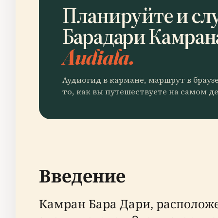
Планируйте и сл
Барадари Камран
Audiala.
Аудиогид в кармане, маршрут в брауз
то, как вы путешествуете на самом де
Введение
Камран Бара Дари, расположе