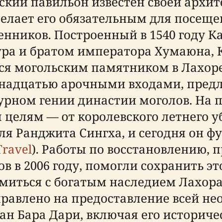
еский павильон известен своей архи
елает его обязательным для посеще
венников. Построенный в 1540 году
ура и братом императора Хумаюна, 
я могольским памятником в Лахоре
енадцатью арочными входами, предл
урном гении династии моголов. На 
 целям — от королевского летнего 
ля Ранджита Сингха, и сегодня он ф
Travel
). Работы по восстановлению,
 в 2006 году, помогли сохранить эт
миться с богатым наследием Лахора
правлено на предоставление всей н
ан Бара Дари, включая его историче