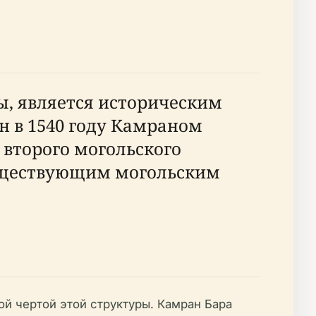
ы, является историческим
н в 1540 году Камраном
 второго могольского
существующим могольским
ой чертой этой структуры. Камран Бара