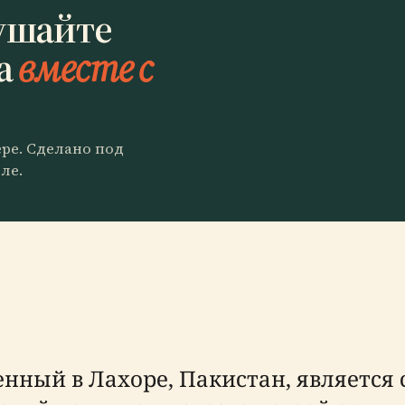
ушайте
а
вместе с
ере. Сделано под
ле.
нный в Лахоре, Пакистан, является