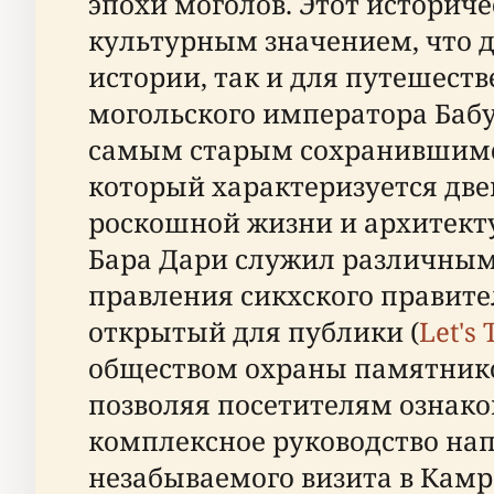
эпохи моголов. Этот историч
культурным значением, что д
истории, так и для путешест
могольского императора Баб
самым старым сохранившимс
который характеризуется дв
роскошной жизни и архитект
Бара Дари служил различным
правления сикхского правите
открытый для публики (
Let's 
обществом охраны памятников
позволяя посетителям ознако
комплексное руководство на
незабываемого визита в Камр