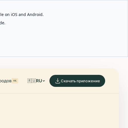
able on iOS and Android.
de.
родов
🇷🇺
RU
Скачать приложение
⌘K