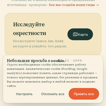
источниках · проверено ·
Как мы создаём наши гиды →
Исследуйте
окрестности
Карта
Посмотрите Замок Аль-Хайл
на карте и узнайте, что рядом.
Небольшая просьба о cookie.
ЕС · GDPR
Строго необходимые cookie обеспечивают работу
навигации. Аналитические cookie (PostHog, Google
Analytics) помогают понять, какие страницы работают —
More in
Эль-Фуджайра.
только агрегированные данные, без рекламы и продажи.
Вы можете изменить выбор в любой момент в подвале
сайта.
3 мест, чтобы открыть — некоторые стоит
PLACE
Принять все
Настроить
Отклонить все
соединить вместе.
Мечеть Аль-
PLACE
Бадия
Форт Фуджейра
PLACE
Фуджейра