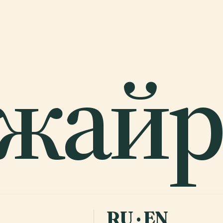
жайр
RU · EN