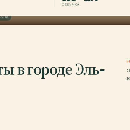
ОЗВУЧКА
РАТЫ
ы в городе Эль-
Б
О
н