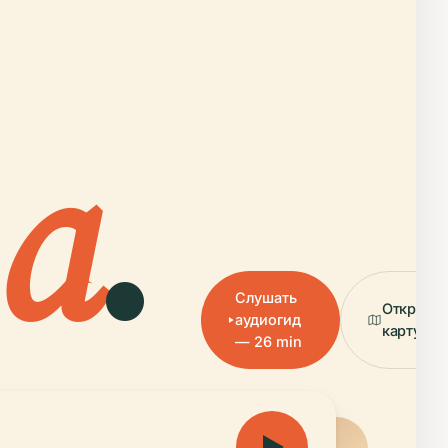
а
.
Слушать
Открыть
аудиогид
карту
— 26 min