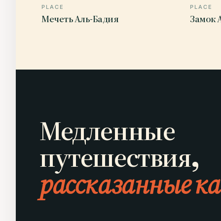
PLACE
PLACE
Мечеть Аль-Бадия
Замок 
Медленные
путешествия,
рассказанные ка