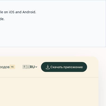
able on iOS and Android.
de.
родов
🇷🇺
RU
Скачать приложение
⌘K