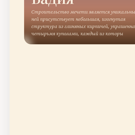
Строительство мечети является уникальны
ней присутствует небольшая, изогнутая
структура из глиняных кирпичей, украшенна
четырьмя куполами, каждый из которы