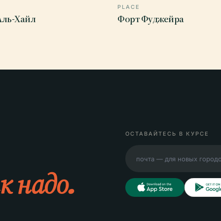
PLACE
Аль-Хайл
Форт Фуджейра
ОСТАВАЙТЕСЬ В КУРСЕ
к надо.