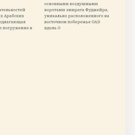
основными воздушными
ательностей
воротами эмирата Фуджейра,
х Арабских
уникально расположенного на
редлагающая
восточном побережье ОАЭ
е погружение в
вдоль О