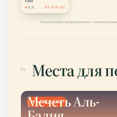
Tour
★
5.0
ОТ €171.82
Указанные цены ориентировочны — окончательная
Места для 
03
01 · PLACE
Мечеть Аль-
Выбор редакции
Бадия