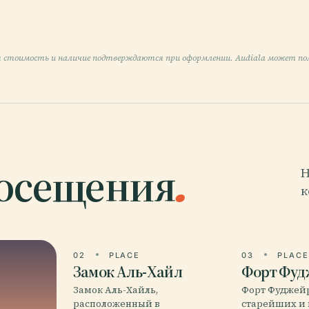
 стоимость и наличие подтверждаются при оформлении. Audiala может пол
посещения
.
Н
к
02
PLACE
03
PLAC
Замок Аль-Хайл
Форт Фуд
Замок Аль-Хайль,
Форт Фуджейр
расположенный в
старейших и