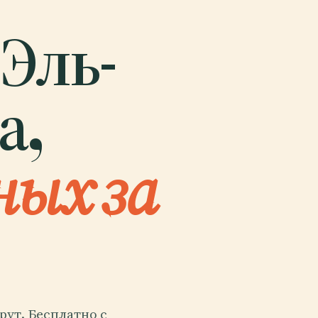
 Эль-
а,
ных за
ут. Бесплатно с