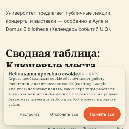
Университет предлагает публичные лекции,
концерты и выставки — особенно в Ауле и
Domus Bibliotheca (Календарь событий UiO).
Сводная таблица:
Ключевые места
Небольшая просьба о cookie.
ЕС · GDPR
Строго необходимые cookie обеспечивают работу
навигации. Аналитические cookie (PostHog, Google
Общественный
Отлич
Analytics) помогают понять, какие страницы работают —
Название объекта
Описание
доступ
особе
только агрегированные данные, без рекламы и продажи.
Вы можете изменить выбор в любой момент в подвале
сайта.
Аула с
Неокл
Мероприятия/
Domus Media
фресками
фасад,
экскурсии
Принять все
Настроить
Отклонить все
Мунка
искусс
Администрация,
Только
Истор