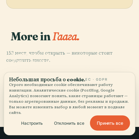
More in
Гаага.
PLACE
153 мест, чтобы открыть — некоторые стоит
Королевская
PLACE
соединить вместе.
Национальная
Муниципальный
PLACE
Библиотека
Бинненхоф
Музей (Гаага)
PLACE
Нидерландов
Нордейнде
Небольшая просьба о cookie.
ЕС · GDPR
Строго необходимые cookie обеспечивают работу
навигации. Аналитические cookie (PostHog, Google
Analytics) помогают понять, какие страницы работают —
только агрегированные данные, без рекламы и продажи.
Все 153 мест в городе Гаага
Вы можете изменить выбор в любой момент в подвале
сайта.
Принять все
Настроить
Отклонить все