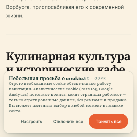
Ворбурга, приспосабливая его к современной
жизни.
Кулинарная культура
и исторические кафе
Небольшая просьба о cookie.
ЕС · GDPR
Строго необходимые cookie обеспечивают работу
навигации. Аналитические cookie (PostHog, Google
Насладитесь голландской и международной
Analytics) помогают понять, какие страницы работают —
кухней в исторических кафе и на кулинарных
только агрегированные данные, без рекламы и продажи.
Вы можете изменить выбор в любой момент в подвале
фестивалях. Фермерские рынки демонстрируют
сайта.
местные деликатесы (
Go With Guide
).
Принять все
Настроить
Отклонить все