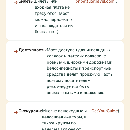
Билеты:
Билеты или
ibnbattutatravel.com
).
входная плата не
требуются. Мост
можно пересекать
и наслаждаться им
бесплатно (
Доступность:
Мост доступен для инвалидных
колясок и детских колясок, с
ровными, широкими дорожками.
Велосипедисты и транспортные
средства делят проезжую часть,
поэтому посетителям
рекомендуется быть
внимательными к движению.
Экскурсии:
Многие пешеходные и
GetYourGuide
).
велосипедные туры, а
также круизы по
каналам включают