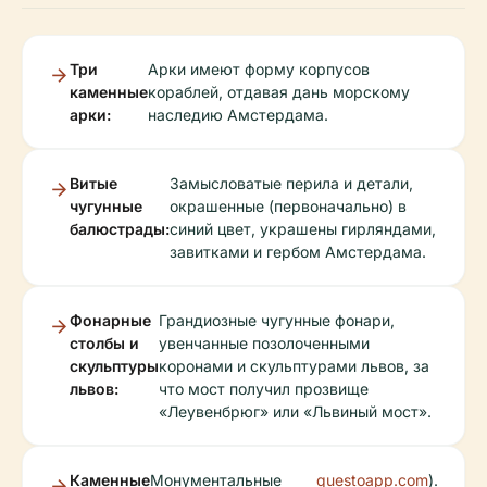
Три
Арки имеют форму корпусов
каменные
кораблей, отдавая дань морскому
арки:
наследию Амстердама.
Витые
Замысловатые перила и детали,
чугунные
окрашенные (первоначально) в
балюстрады:
синий цвет, украшены гирляндами,
завитками и гербом Амстердама.
Фонарные
Грандиозные чугунные фонари,
столбы и
увенчанные позолоченными
скульптуры
коронами и скульптурами львов, за
львов:
что мост получил прозвище
«Леувенбрюг» или «Львиный мост».
Каменные
Монументальные
questoapp.com
).