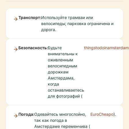
Транспорт:
Используйте трамваи или
велосипеды; парковка ограничена и
дорога.
Безопасность:
Будьте
thingstodoinamsterda
внимательны к
оживленным
велосипедным
дорожкам
Амстердама,
когда
останавливаетесь
для фотографий (
Погода:
Одевайтесь многослойно,
EuroCheapo
).
так как погода в
Амстердаме переменчива (