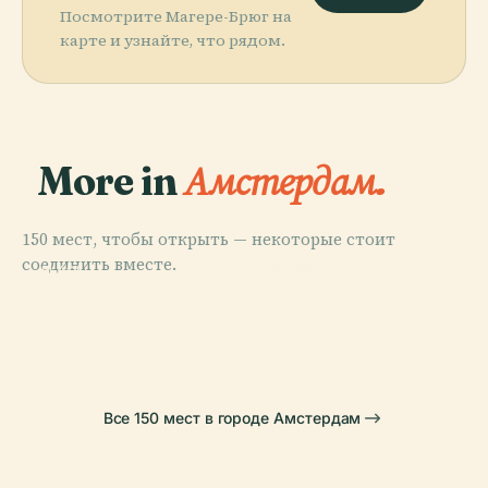
Посмотрите Магере-Брюг на
карте и узнайте, что рядом.
More in
Амстердам.
150 мест, чтобы открыть — некоторые стоит
соединить вместе.
PLACE
PLACE
PLACE
PLACE
Музей Винсента
Королевский
Tropenmuseum
Рейксмюсеум
Ван Гога
Дворец
Все 150 мест в городе Амстердам