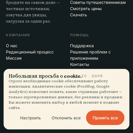
бродите на самом деле —
Советы путешественникам
честные источники,
Смотреть цены
озвучка для улицы,
Скачать
загрузка за один раз.
КОМПАНИЯ
ПОМОЩЬ
О нас
Поддержка
Редакционный процесс
Решение проблем с
Миссия
приложением
Контакты
Стать партнёром
Небольшая просьба о cookie.
ЕС · GDPR
Строго необходимые cookie обеспечивают работу
ПРАВОВАЯ ИНФОРМАЦИЯ
навигации. Аналитические cookie (PostHog, Google
Analytics) помогают понять, какие страницы работают —
Конфиденциальность
только агрегированные данные, без рекламы и продажи.
Условия
Вы можете изменить выбор в любой момент в подвале
Настройки cookie
сайта.
Удалить аккаунт
Принять все
Настроить
Отклонить все