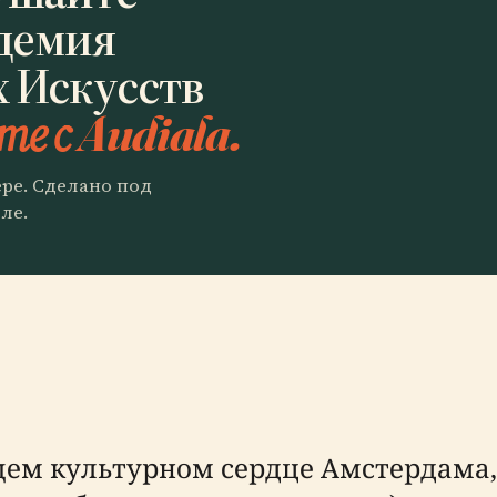
демия
 Искусств
те с Audiala.
ере. Сделано под
ле.
м культурном сердце Амстердама, R