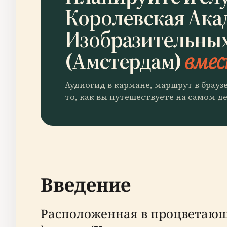
Королевская Ака
Изобразительных
(Амстердам)
вмес
Аудиогид в кармане, маршрут в брауз
то, как вы путешествуете на самом де
Введение
Расположенная в процветающе