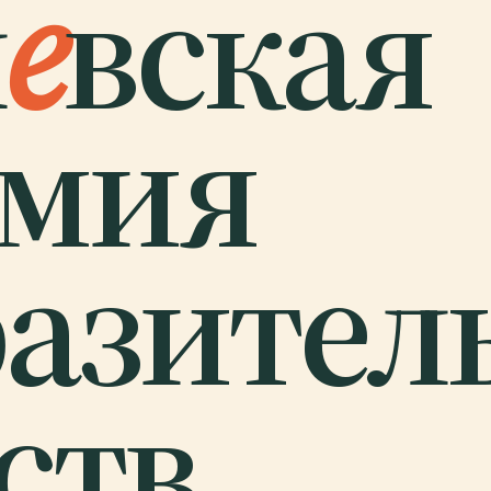
л
е
вская
емия
азител
ств