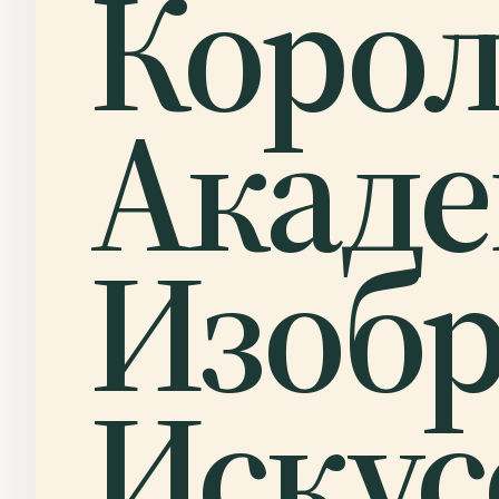
Коро
Акад
Изобр
Искус