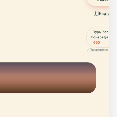
Карта
Туры без
очереди от
€30
Проверено April