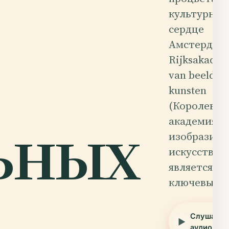
культурном
сердце
Амстердам
Rijksakadem
van beelden
kunsten
(Королевск
ьных
академия
изобразите
искусств)
является
ключевым
Слушать
аудиогид