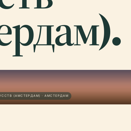
ердам).
УССТВ (АМСТЕРДАМ) · АМСТЕРДАМ