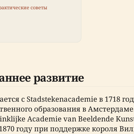
рактические советы
аннее развитие
тся с Stadstekenacademie в 1718 го
ственного образования в Амстердам
klijke Academie van Beeldende Kunste
870 году при поддержке короля Виль