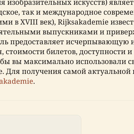
ия изобразительных искусств) явля
кое, так и международное современ
ими в XVIII век), Rijksakademie изве
иятельными выпускниками и приве
ель предоставляет исчерпывающую 
, стоимости билетов, доступности 
бы вы максимально использовали св
е. Для получения самой актуальной
sakademie
.