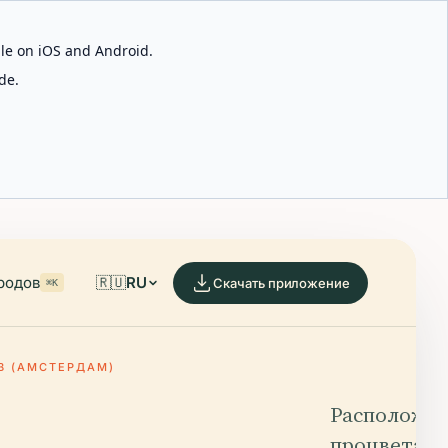
able on iOS and Android.
de.
родов
🇷🇺
RU
Скачать приложение
⌘K
В (АМСТЕРДАМ)
Расположен
процветаю