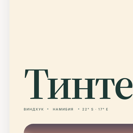
Тинте
ВИНДХУК
НАМИБИЯ
22° S · 17° E