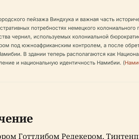
родского пейзажа Виндхука и важная часть историч
истративных потребностях немецкого колониального 
ства чернил, используемых колониальной бюрократие
ром под южноафриканским контролем, а после обрет
амибии. В здании теперь располагаются как Национа
ление и национальную идентичность Намибии. (
Нами
чение
ром Готтлибом Редекером, Тинтенп