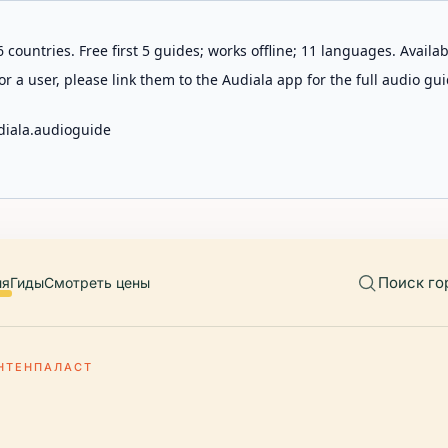
 countries. Free first 5 guides; works offline; 11 languages. Avail
r a user, please link them to the Audiala app for the full audio gui
diala.audioguide
Поиск го
ия
Гиды
Смотреть цены
НТЕНПАЛАСТ