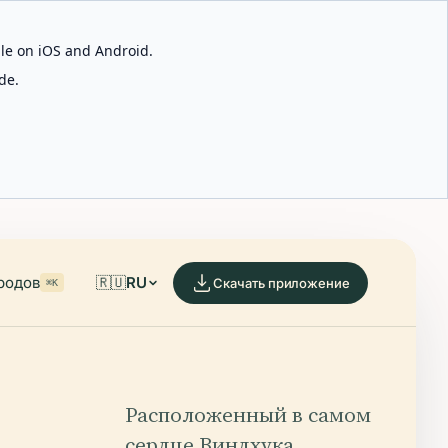
able on iOS and Android.
de.
родов
🇷🇺
RU
Скачать приложение
⌘K
Расположенный в самом
сердце Виндхука,