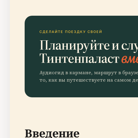
СДЕЛАЙТЕ ПОЕЗДКУ СВОЕЙ
Планируйте и сл
Тинтенпаласт
вме
Аудиогид в кармане, маршрут в брауз
то, как вы путешествуете на самом де
Введение