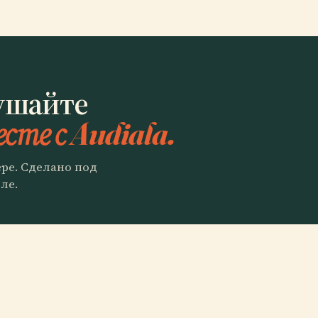
ушайте
сте с Audiala.
ере. Сделано под
ле.