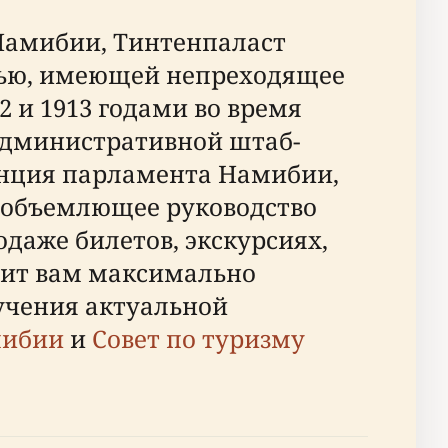
Намибии, Тинтенпаласт
тью, имеющей непреходящее
 и 1913 годами во время
административной штаб-
енция парламента Намибии,
сеобъемлющее руководство
даже билетов, экскурсиях,
лит вам максимально
лучения актуальной
мибии
и
Совет по туризму