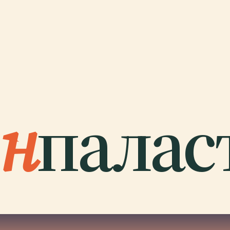
н
палас