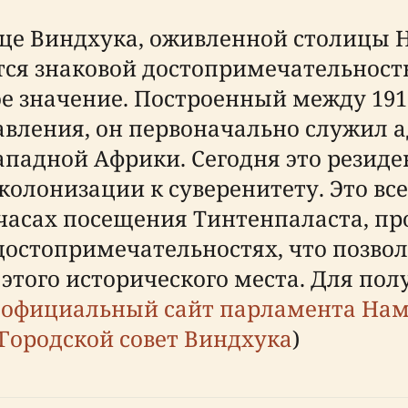
це Виндхука, оживленной столицы 
ется знаковой достопримечательнос
е значение. Построенный между 1912
авления, он первоначально служил 
ападной Африки. Сегодня это резид
колонизации к суверенитету. Это в
часах посещения Тинтенпаласта, про
достопримечательностях, что позво
 этого исторического места. Для по
а
официальный сайт парламента На
Городской совет Виндхука
)