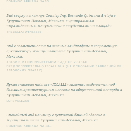
DOMINGO ARRIAGA NABO…
Вид сверху на кампус Conalep Ing. Bernardo Quintana Arrioja в
Куаутитлан-Искальи, Мексика, с центральным
пирамидальным монументом и студентами на площади.
THEBELLATWINS1445
Вид с возвышенности на зеленые ландшафты и современную
архитектуру муниципалитета Куаутитлан-Искальи,
Мексика.
АВТОР В МАШИНОЧИТАЕМОМ ВИДЕ НЕ УКАЗАН.
ПРЕДПОЛОЖИТЕЛЬНО IZCALLIBUR (НА ОСНОВАНИИ ЗАЯВЛЕНИЙ ОБ
АВТОРСКИХ ПРАВАХ).
Яркая знаковая надпись «IZCALLI» заметно выделяется под
большим архитектурным навесом на общественной площади в
Куаутитлан-Искальи, Мексика.
LUPEVELEZ50
Спокойный вид на улицу с церковной башней вдалеке в
муниципалитете Куаутитлан-Искальи, Мексика.
DOMINGO ARRIAGA NABO…