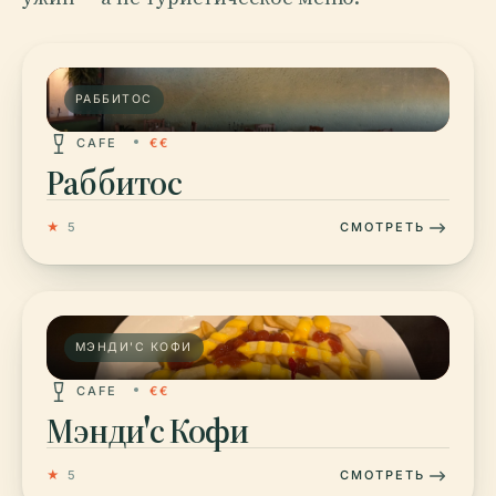
РАББИТОС
CAFE
€€
Раббитос
★
5
СМОТРЕТЬ
МЭНДИ'С КОФИ
CAFE
€€
Мэнди'с Кофи
★
5
СМОТРЕТЬ