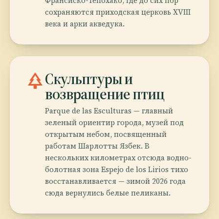
Франсиско-Тепохако, где до сих пор
сохраняются приходская церковь XVIII
века и арки акведука.
park
Скульптуры и
возвращение птиц
Parque de las Esculturas — главный
зеленый ориентир города, музей под
открытым небом, посвященный
работам Шарлотты Язбек. В
нескольких километрах отсюда водно-
болотная зона Espejo de los Lirios тихо
восстанавливается — зимой 2026 года
сюда вернулись белые пеликаны.