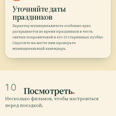
Уточняйте даты
праздников
Характер муниципалитета особенно ярко
раскрывается во время праздников в честь
святых покровителей в его 13 старинных пуэбло.
Спросите на месте или проверьте
муниципальный календарь.
MEXICODIFUNDE
10
Policía Municipal de
Посмотреть
.
Cuautitlán podría quedarse
Несколько фильмов, чтобы настроиться
sin trabajo
перед поездкой.