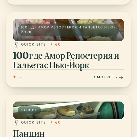
100Г ДЕ АМОР РЕПОСТЕРИЯ И ГАЛЬЕТАС НЬЮ-
ЙОРК
QUICK BITE
€€
100г де Амор Репостерия и
Гальетас Нью-Йорк
★
5
СМОТРЕТЬ
ПАНЦИН
QUICK BITE
€€
Панцин