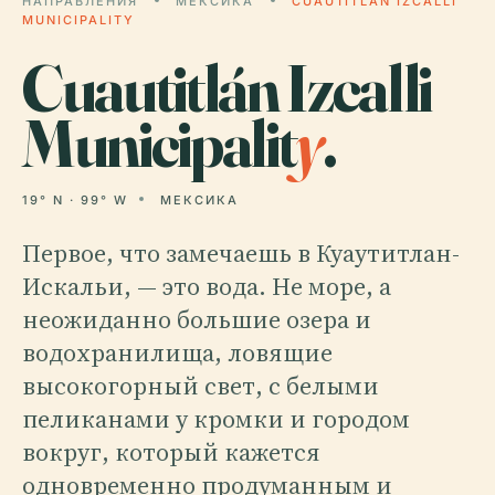
НАПРАВЛЕНИЯ
МЕКСИКА
CUAUTITLÁN IZCALLI
MUNICIPALITY
Cuautitlán Izcalli
Municipalit
y
.
19° N · 99° W
МЕКСИКА
Первое, что замечаешь в Куаутитлан-
Искальи, — это вода. Не море, а
неожиданно большие озера и
водохранилища, ловящие
высокогорный свет, с белыми
пеликанами у кромки и городом
вокруг, который кажется
одновременно продуманным и