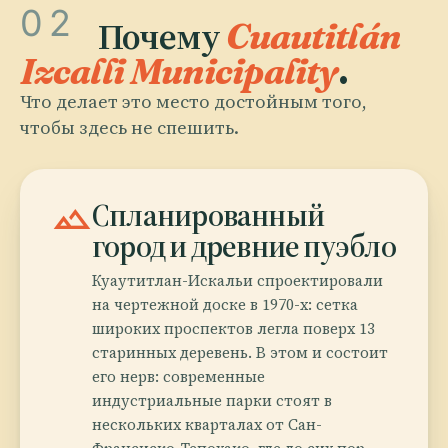
02
Почему
Cuautitlán
Izcalli Municipality
.
Что делает это место достойным того,
чтобы здесь не спешить.
landscape
Спланированный
город и древние пуэбло
Куаутитлан-Искальи спроектировали
на чертежной доске в 1970-х: сетка
широких проспектов легла поверх 13
старинных деревень. В этом и состоит
его нерв: современные
индустриальные парки стоят в
нескольких кварталах от Сан-