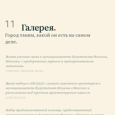
11
Галерея
.
Город таким, какой он есть на самом
деле.
Живая уличная сцена в муниципалитете Куаутитлан-Искальи,
Мексика, с придорожным ларьком и припаркованными
машинами.
DOMINGO ARRIAGA NABO…
Яркая надпись «IZCALLI» служит заметным ориентиром в
муниципалитете Куаутитлан-Искальи в Мексике и
расположена под крупным архитектурным навесом.
LUPEVELEZ50
Набор продовольственной помощи, предоставленный
муниципалитетом Куаутитлан-Искальи в Мексике во время