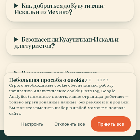
Как добраться до Куаутитлан-
Искальи из Мехико?
Безопасен ли Куаутитлан-Искальи
для туристов?
Чем заняться в Куаутитлан-
Искальи?
Небольшая просьба о cookie.
ЕС · GDPR
Строго необходимые cookie обеспечивают работу
навигации. Аналитические cookie (PostHog, Google
Analytics) помогают понять, какие страницы работают —
только агрегированные данные, без рекламы и продажи.
ГОТОВЫ ЗАБРОНИРОВАТЬ?
Вы можете изменить выбор в любой момент в подвале
сайта.
Принять все
Настроить
Отклонить все