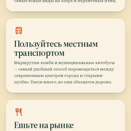
самые ясные виды на озера и перелетных птиц.
directions_bus
Пользуйтесь местным
транспортом
Маршрутки-комби и муниципальные автобусы
— самый удобный способ перемещаться между
современным центром города и старыми
пуэбло. Такси много, но они обходятся дороже.
restaurant
Ешьте на рынке