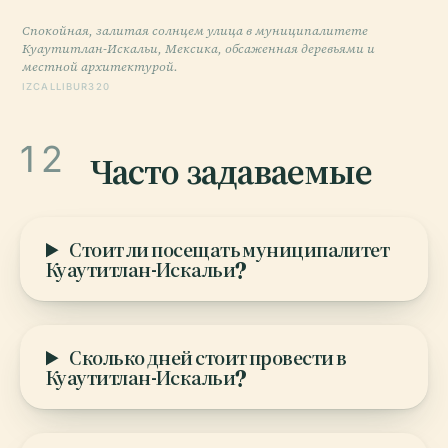
Спокойная, залитая солнцем улица в муниципалитете
Куаутитлан-Искальи, Мексика, обсаженная деревьями и
местной архитектурой.
IZCALLIBUR320
12
Часто задаваемые
Стоит ли посещать муниципалитет
Куаутитлан-Искальи?
Сколько дней стоит провести в
Куаутитлан-Искальи?