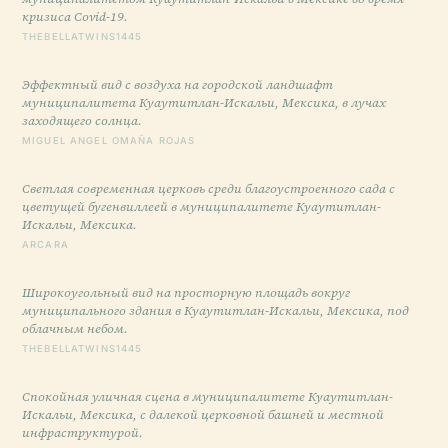
кризиса Covid-19.
THEBELLATWINS1445
Эффектный вид с воздуха на городской ландшафт
муниципалитета Куаутитлан-Искальи, Мексика, в лучах
заходящего солнца.
MIGUEL ANGEL OMAÑA ROJAS
Светлая современная церковь среди благоустроенного сада с
цветущей бугенвиллеей в муниципалитете Куаутитлан-
Искальи, Мексика.
ARCARA
Широкоугольный вид на просторную площадь вокруг
муниципального здания в Куаутитлан-Искальи, Мексика, под
облачным небом.
THEBELLATWINS1445
Спокойная уличная сцена в муниципалитете Куаутитлан-
Искальи, Мексика, с далекой церковной башней и местной
инфраструктурой.