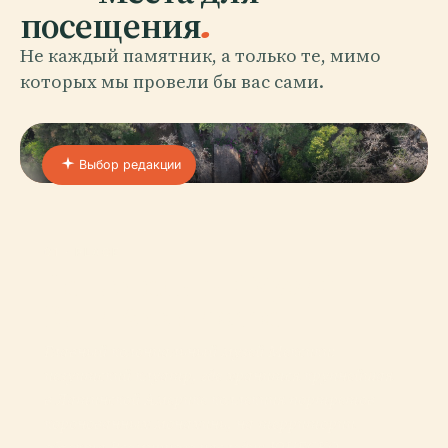
посещения
.
Не каждый памятник, а только те, мимо
которых мы провели бы вас сами.
Выбор редакции
01 · PLACE
Национальный Музей
Вице-Королевства
Главный колониальный музей Мексики:
иезуитский клуатр, где хранится крупнейшая
в Латинской Америке коллекция портретов
коронованных монахинь, на территории
объекта Всемирного наследия ЮНЕСКО.