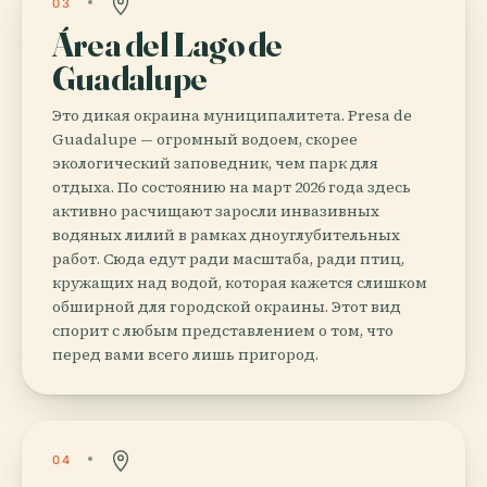
03
Área del Lago de
Guadalupe
Это дикая окраина муниципалитета. Presa de
Guadalupe — огромный водоем, скорее
экологический заповедник, чем парк для
отдыха. По состоянию на март 2026 года здесь
активно расчищают заросли инвазивных
водяных лилий в рамках дноуглубительных
работ. Сюда едут ради масштаба, ради птиц,
кружащих над водой, которая кажется слишком
обширной для городской окраины. Этот вид
спорит с любым представлением о том, что
перед вами всего лишь пригород.
04