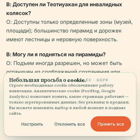
В: Доступен ли Теотиуакан для инвалидных
колясок?
О: Доступны только определенные зоны (музей,
площади); большинство пирамид и дорожек
имеют лестницы и неровную поверхность.
В: Могу ли я подняться на пирамиды?
О: Подъем иногда разрешен, но может быть
ограничен из соображений сохранения или
Небольшая просьба о cookie.
безопасности. Проверьте текущие правила
ЕС · GDPR
Строго необходимые cookie обеспечивают работу
перед посещением.
навигации. Аналитические cookie (PostHog, Google
Analytics) помогают понять, какие страницы работают —
только агрегированные данные, без рекламы и продажи.
В: Доступны ли экскурсии?
Вы можете изменить выбор в любой момент в подвале
О: Да, как на месте, так и по предварительной
сайта.
записи; очень рекомендуются для более
Принять все
Настроить
Отклонить все
глубокого понимания.