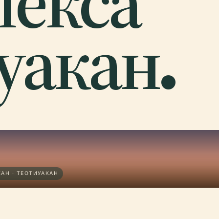
екса
уакан.
АН · ТЕОТИУАКАН