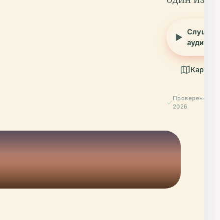
Слушать
аудиогид
Карта
Проверено Apri
2026