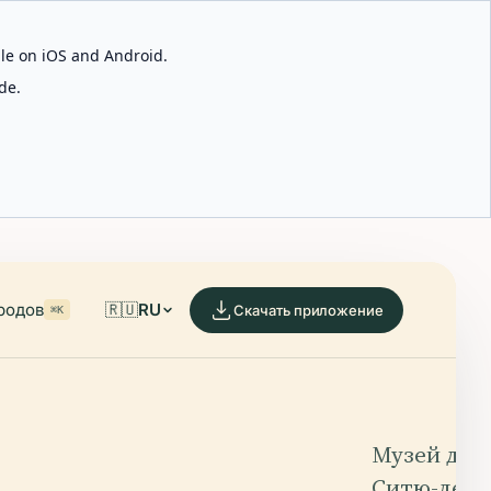
able on iOS and Android.
de.
родов
🇷🇺
RU
Скачать приложение
⌘K
Музей де-
Ситю-де-