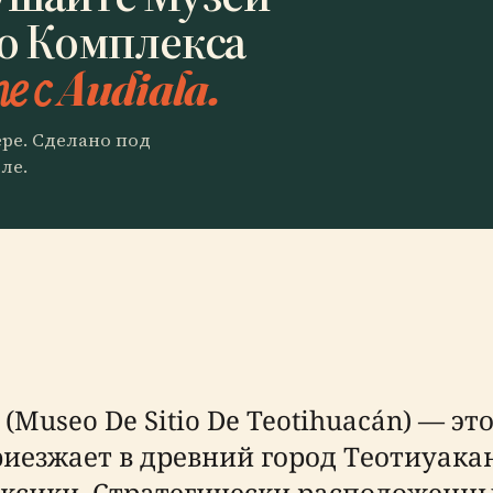
о Комплекса
е с Audiala.
ере. Сделано под
ле.
Museo De Sitio De Teotihuacán) — эт
риезжает в древний город Теотиуака
ексики. Стратегически расположенн