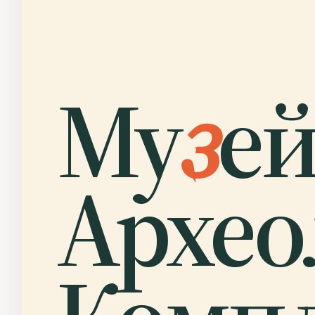
Му
з
е
Архео