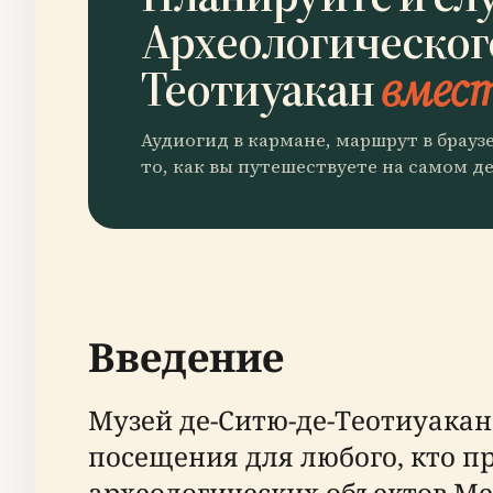
Археологическог
Теотиуакан
вмест
Аудиогид в кармане, маршрут в брауз
то, как вы путешествуете на самом де
Введение
Музей де-Ситю-де-Теотиуакан (
посещения для любого, кто п
археологических объектов М