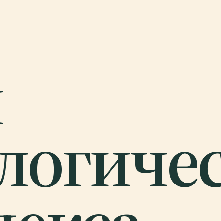
й
логиче