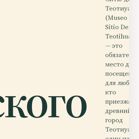
Теотиуака
(Museo De
Sitio De
Teotihuacá
— это
обязатель
место для
посещени
ского
для любого
кто
приезжает
древний
город
Теотиуака
один из