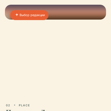
Выбор редакции
01 · PLACE
Пирамида Солнца
Пирамида Солнца в Теотиуакане,
расположенная примерно в 50 километрах к
северо-востоку от Мехико, является одним из
самых знаковых и монументальных
археологичес
02
PLACE