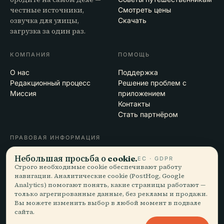
честные источники,
Смотреть цены
озвучка для улицы,
Скачать
загрузка за один раз.
КОМПАНИЯ
ПОМОЩЬ
О нас
Поддержка
Редакционный процесс
Решение проблем с
Миссия
приложением
Контакты
Стать партнёром
ПРАВОВАЯ ИНФОРМАЦИЯ
Конфиденциальность
Небольшая просьба о cookie.
ЕС · GDPR
Условия
Строго необходимые cookie обеспечивают работу
навигации. Аналитические cookie (PostHog, Google
Настройки cookie
Analytics) помогают понять, какие страницы работают —
Удалить аккаунт
только агрегированные данные, без рекламы и продажи.
Вы можете изменить выбор в любой момент в подвале
сайта.