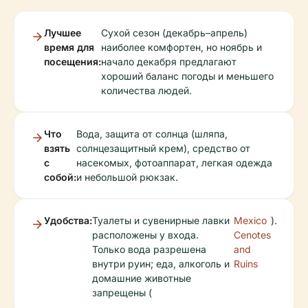
Лучшее
Сухой сезон (декабрь–апрель)
время для
наиболее комфортен, но ноябрь и
посещения:
начало декабря предлагают
хороший баланс погоды и меньшего
количества людей.
Что
Вода, защита от солнца (шляпа,
взять
солнцезащитный крем), средство от
с
насекомых, фотоаппарат, легкая одежда
собой:
и небольшой рюкзак.
Удобства:
Туалеты и сувенирные лавки
Mexico
).
расположены у входа.
Cenotes
Только вода разрешена
and
внутри руин; еда, алкоголь и
Ruins
домашние животные
запрещены (