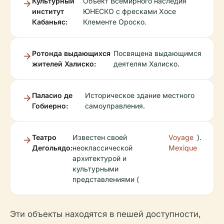
Культурный
Объект Всемирного наследия
институт
ЮНЕСКО с фресками Хосе
Кабаньяс:
Клементе Ороско.
Ротонда выдающихся
Посвящена выдающимся
жителей Халиско:
деятелям Халиско.
Паласио де
Историческое здание местного
Гобиерно:
самоуправления.
Театро
Известен своей
Voyage
).
Дегольядо:
неоклассической
Mexique
архитектурой и
культурными
представлениями (
Эти объекты находятся в пешей доступности,