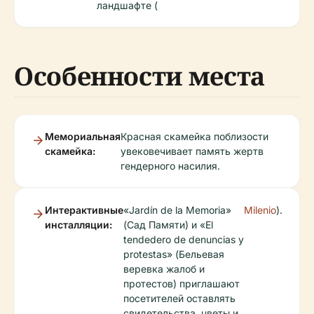
ландшафте (
Особенности места
Мемориальная
Красная скамейка поблизости
скамейка:
увековечивает память жертв
гендерного насилия.
Интерактивные
«Jardín de la Memoria»
Milenio
).
инсталляции:
(Сад Памяти) и «El
tendedero de denuncias y
protestas» (Бельевая
веревка жалоб и
протестов) приглашают
посетителей оставлять
свидетельства, цветы и