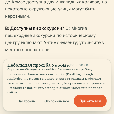
де Армас доступна для инвалидных колясок, но
некоторые окружающие улицы могут быть
неровными.
В: Доступны ли экскурсии?
О: Многие
пешеходные экскурсии по историческому
центру включают Антимонументу; уточняйте у
местных операторов.
В: Разрешено ли фотографировать?
О: Да, но
Небольшая просьба о cookie.
ЕС · GDPR
будьте уважительны, особенно во время
Строго необходимые cookie обеспечивают работу
навигации. Аналитические cookie (PostHog, Google
мероприятий или при фотографировании людей.
Analytics) помогают понять, какие страницы работают —
только агрегированные данные, без рекламы и продажи.
Вы можете изменить выбор в любой момент в подвале
сайта.
Принять все
Настроить
Отклонить все